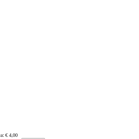
а:
€ 4,00