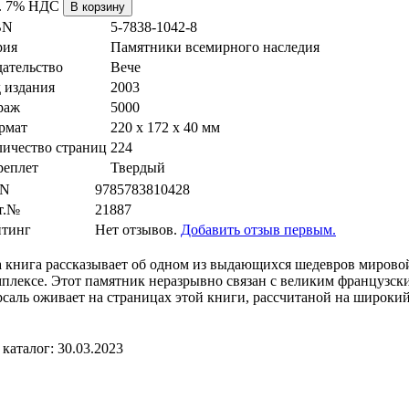
. 7% НДС
BN
5-7838-1042-8
рия
Памятники всемирного наследия
ательство
Вече
 издания
2003
раж
5000
рмат
220 x 172 x 40 мм
личество страниц
224
реплет
Твердый
N
9785783810428
т.№
21887
йтинг
Нет отзывов.
Добавить отзыв первым.
а книга рассказывает об одном из выдающихся шедевров мирово
плексе. Этот памятник неразрывно связан с великим французс
саль оживает на страницах этой книги, рассчитаной на широкий
каталог: 30.03.2023