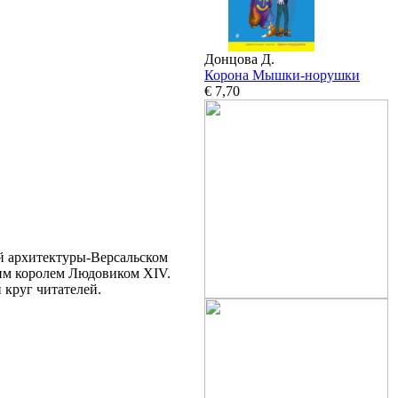
Донцова Д.
Корона Мышки-норушки
€ 7,70
й архитектуры-Версальском
ким королем Людовиком XIV.
 круг читателей.