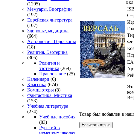
вкл
(1205)
IS
Мемуары. Биографии
(192)
Се
Еврейская литература
Изд
(107)
Год
Здоровье, медицина
Ти
(664)
Астрология. Гороскопы
Фо
(18)
Ко
Религия. Эзотерика
Пе
(305)
EA
Религия и
эзотерика
(269)
Ар
Православие
(25)
Ре
Календари
(6)
Классика
(674)
Эт
Компьютеры
(8)
ком
Фантастика. Мистика
Вер
(153)
Учебная литература
(274)
Товар был добавлен в наш 
Учебные пособия
(83)
Русский в
немецких школах