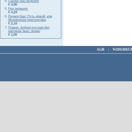
Сказки эры Водолея
€ 4,90
Ред делишес
€ 4,29
Ричард Бах: Путь домой, или
Мгновенная перспектива
€ 2,10
Плакат. Азбука русская без
картинок /мал. форм/
€ 1,00
AGB
|
WIDERRU