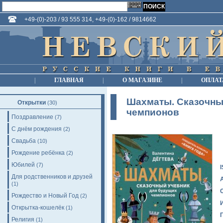
+49-(0)-203 / 93 555 314, +49-(0)-162 / 9814662
|
ГЛАВНАЯ
|
О МАГАЗИНЕ
|
ОПЛАТ
Шахматы. Сказочны
Открытки
(30)
чемпионов
Поздравление
(7)
С днём рождения
(2)
Свадьба
(10)
Рождение ребёнка
(2)
Юбилей
(7)
Для родственников и друзей
(1)
Рождество и Новый Год
(2)
Открытка-кошелёк
(1)
Религия
(1)