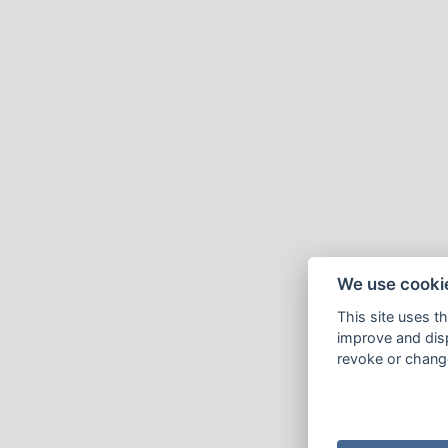
We use cooki
This site uses t
improve and disp
revoke or change