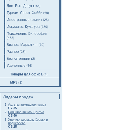
Дом. Быт. Досуг
(154)
Туризм. Спорт. Хобби
(69)
Иностранные языки
(125)
Искусство. Культура
(180)
Психология. Философия
(452)
Бизнес. Маркетинг
(19)
Разное
(28)
Без категории
(2)
Уцененные
(66)
Товары для офиса
(4)
MP3
(1)
Лидеры продаж
Ах, эта прекрасная улица
€ 7,35
Большое Крыло: Притча
€ 5,40
Хроники хорьков. Хорьки в
поднебесье
€ 5,25