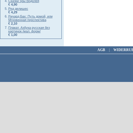
Сказки эры Водолея
€ 4,90
Ред делишес
€ 4,29
Ричард Бах: Путь домой, или
Мгновенная перспектива
€ 2,10
Плакат. Азбука русская без
картинок /мал. форм/
€ 1,00
AGB
|
WIDERRU