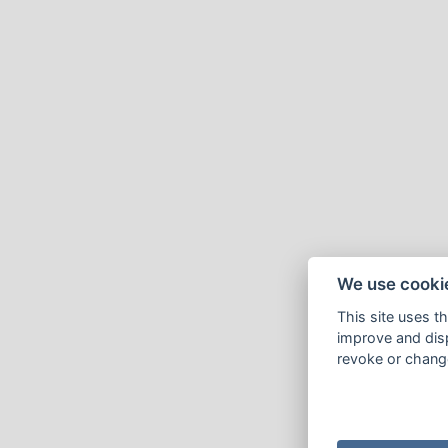
We use cooki
This site uses t
improve and disp
revoke or change