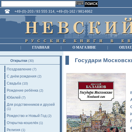
+49-(0)-203 / 93 555 314, +49-(0)-162 / 9814662
|
ГЛАВНАЯ
|
О МАГАЗИНЕ
|
ОПЛАТ
Государи Московск
Открытки
(30)
Поздравление
(7)
С днём рождения
(2)
Свадьба
(10)
Рождение ребёнка
(2)
Юбилей
(7)
Для родственников и друзей
(1)
Рождество и Новый Год
(2)
Открытка-кошелёк
(1)
Религия
(1)