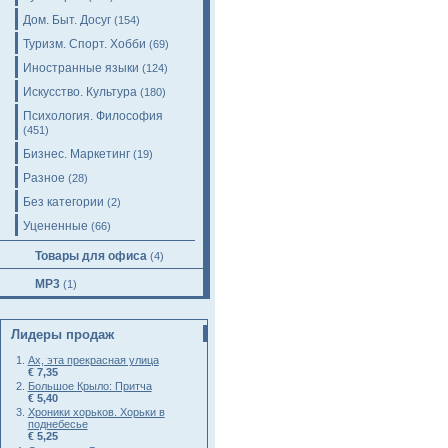
Дом. Быт. Досуг
(154)
Туризм. Спорт. Хобби
(69)
Иностранные языки
(124)
Искусство. Культура
(180)
Психология. Философия
(451)
Бизнес. Маркетинг
(19)
Разное
(28)
Без категории
(2)
Уцененные
(66)
Товары для офиса
(4)
MP3
(1)
Лидеры продаж
Ах, эта прекрасная улица
€ 7,35
Большое Крыло: Притча
€ 5,40
Хроники хорьков. Хорьки в
поднебесье
€ 5,25