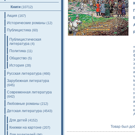
Книги
(10712)
Акция
(167)
Исторические романы
(12)
Публицистика
(60)
Публицистическая
литература
(4)
Политика
(11)
Общество
(5)
История
(28)
Русская литература
(466)
Зарубежная литература
(645)
Современная литература
(642)
Любовные романы
(212)
Детская литература
(4543)
Для детей
(4152)
Товар был доб
Книжки на картоне
(207)
Для родителей
(96)