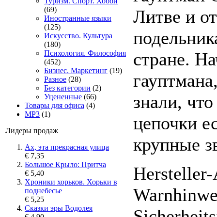
Туризм. Спорт. Хобби
(69)
Литве и о
Иностранные языки
(125)
подельник
Искусство. Культура
(180)
стране. На
Психология. Философия
(452)
Бизнес. Маркетинг
(19)
гауптмана
Разное
(28)
Без категории
(2)
знали, что
Уцененные
(66)
Товары для офиса
(4)
MP3
(1)
цепочки ес
Лидеры продаж
крупные зв
Ах, эта прекрасная улица
€ 7,35
Большое Крыло: Притча
Hersteller
€ 5,40
Хроники хорьков. Хорьки в
Warnhinwe
поднебесье
€ 5,25
Сказки эры Водолея
Sicherheit
€ 4,90