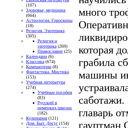
(107)
много тро
Здоровье, медицина
(664)
Астрология. Гороскопы
Оперативн
(18)
Религия. Эзотерика
ликвидиро
(305)
Религия и
которая до
эзотерика
(269)
Православие
(25)
Календари
(6)
грабила с
Классика
(674)
Компьютеры
(8)
машины ин
Фантастика. Мистика
(153)
Учебная литература
устраивал
(274)
Учебные пособия
саботажи.
(83)
Русский в
немецких школах
главарь о
(182)
Кулинария
(121)
гауптман С
Дом. Быт. Досуг
(154)