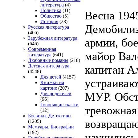
литература
(4)
Политика
(11)
Весна 1945
Общество
(5)
История
(28)
Демобилиз
Русская литература
(466)
Зарубежная литература
армии, бо
(646)
Современная
майор Вал
литература
(641)
Любовные романы
(218)
капитан А
Детская литература
(4548)
Для детей
(4157)
устраивают
Книжки на
картоне
(207)
МУР. Обст
Для родителей
(96)
Говорящие сказки
тревожная
(12)
Боевики. Детективы
возвращаю
(1205)
Мемуары. Биографии
(192)
научились 
Еврейская литература