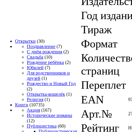
Издательс
Год издан
Тираж
Формат
Открытки
(30)
Поздравление
(7)
С днём рождения
(2)
Количеств
Свадьба
(10)
Рождение ребёнка
(2)
страниц
Юбилей
(7)
Для родственников и
друзей
(1)
Переплет
Рождество и Новый Год
(2)
Открытка-кошелёк
(1)
EAN
9
Религия
(1)
Книги
(10735)
Арт.№
Акция
(167)
2
Исторические романы
(12)
Рейтинг
Публицистика
(60)
Н
Публицистическая