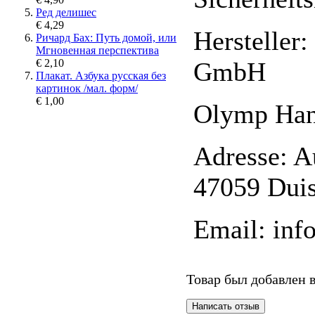
Ред делишес
€ 4,29
Hersteller
Ричард Бах: Путь домой, или
Мгновенная перспектива
GmbH
€ 2,10
Плакат. Азбука русская без
картинок /мал. форм/
€ 1,00
Olymp Ha
Adresse: A
47059 Dui
Email: in
Товар был добавлен в