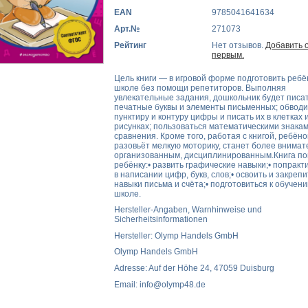
EAN
9785041641634
Арт.№
271073
Рейтинг
Нет отзывов.
Добавить 
первым.
Цель книги — в игровой форме подготовить ребё
школе без помощи репетиторов. Выполняя
увлекательные задания, дошкольник будет писа
печатные буквы и элементы письменных; обводи
пунктиру и контуру цифры и писать их в клетках 
рисунках; пользоваться математическими знака
сравнения. Кроме того, работая с книгой, ребёно
разовьёт мелкую моторику, станет более внима
организованным, дисциплинированным.Книга п
ребёнку:• развить графические навыки;• попракт
в написании цифр, букв, слов;• освоить и закрепи
навыки письма и счёта;• подготовиться к обучени
школе.
Hersteller-Angaben, Warnhinweise und
Sicherheitsinformationen
Hersteller: Olymp Handels GmbH
Olymp Handels GmbH
Adresse: Auf der Höhe 24, 47059 Duisburg
Email: info@olymp48.de