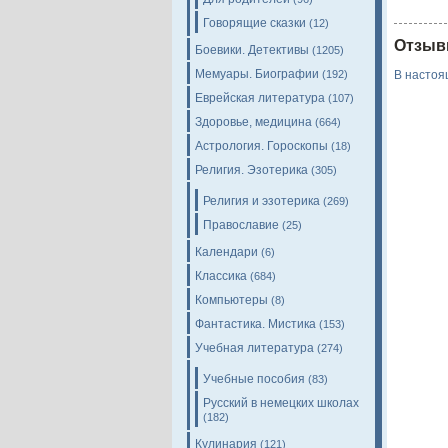
Говорящие сказки
(12)
Отзыв
Боевики. Детективы
(1205)
Мемуары. Биографии
(192)
В настоя
Еврейская литература
(107)
Здоровье, медицина
(664)
Астрология. Гороскопы
(18)
Религия. Эзотерика
(305)
Религия и эзотерика
(269)
Православие
(25)
Календари
(6)
Классика
(684)
Компьютеры
(8)
Фантастика. Мистика
(153)
Учебная литература
(274)
Учебные пособия
(83)
Русский в немецких школах
(182)
Кулинария
(121)