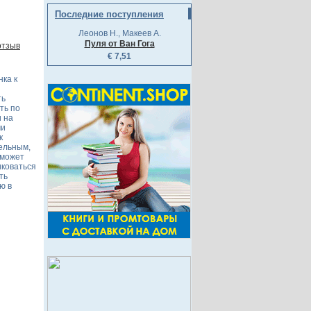
Последние поступления
Леонов Н., Макеев А.
Пуля от Ван Гога
отзыв
€ 7,51
нка к
ть
ть по
и на
ми
к
тельным,
оможет
иковаться
ть
ю в