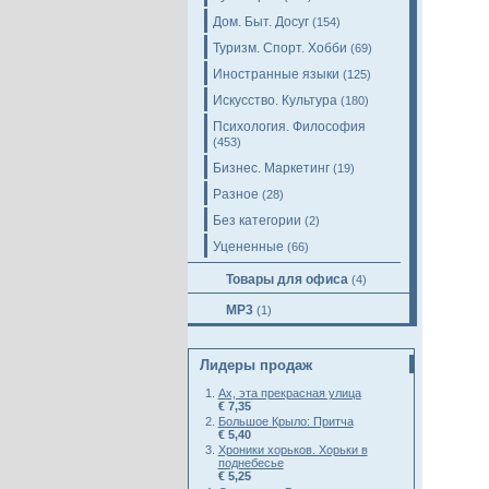
Дом. Быт. Досуг
(154)
Туризм. Спорт. Хобби
(69)
Иностранные языки
(125)
Искусство. Культура
(180)
Психология. Философия
(453)
Бизнес. Маркетинг
(19)
Разное
(28)
Без категории
(2)
Уцененные
(66)
Товары для офиса
(4)
MP3
(1)
Лидеры продаж
Ах, эта прекрасная улица
€ 7,35
Большое Крыло: Притча
€ 5,40
Хроники хорьков. Хорьки в
поднебесье
€ 5,25