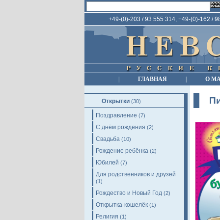
+49-(0)-203 / 93 555 314, +49-(0)-162 / 
|
ГЛАВНАЯ
|
О М
П
Открытки
(30)
Поздравление
(7)
С днём рождения
(2)
Свадьба
(10)
Рождение ребёнка
(2)
Юбилей
(7)
Для родственников и друзей
(1)
Рождество и Новый Год
(2)
Открытка-кошелёк
(1)
Религия
(1)