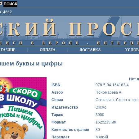
9814662
АГАЗИНЕ
|
ОПЛАТА
|
ДОСТАВКА
|
УСЛОВ
ишем буквы и цифры
Нет 
ISBN
978-5-04-164163-4
Автор
Пономарева А.
Серия
Светлячок. Скоро в школ
Издательство
Эксмо
Тираж
3000
Формат
162x235 мм
Количество страниц
80
Переплет
Мягкий