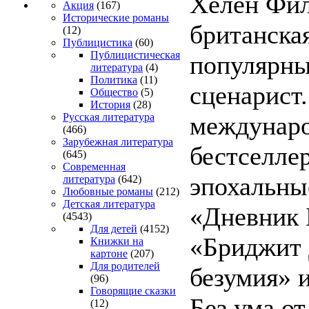
Хелен Фи
Акция
(167)
Исторические романы
британска
(12)
Публицистика
(60)
Публицистическая
популярны
литература
(4)
Политика
(11)
сценарист
Общество
(5)
История
(28)
междунар
Русская литература
(466)
Зарубежная литература
бестселле
(645)
Современная
эпохальны
литература
(642)
Любовные романы
(212)
Детская литература
«Дневник 
(4543)
Для детей
(4152)
«Бриджит 
Книжки на
картоне
(207)
Для родителей
безумия» 
(96)
Говорящие сказки
Без ума о
(12)