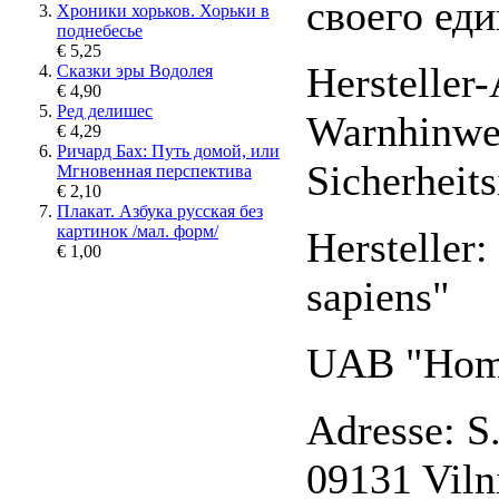
своего еди
Хроники хорьков. Хорьки в
поднебесье
€ 5,25
Hersteller
Сказки эры Водолея
€ 4,90
Ред делишес
Warnhinwe
€ 4,29
Ричард Бах: Путь домой, или
Sicherheit
Мгновенная перспектива
€ 2,10
Плакат. Азбука русская без
картинок /мал. форм/
Herstelle
€ 1,00
sapiens"
UAB "Homo
Adresse: S
09131 Viln