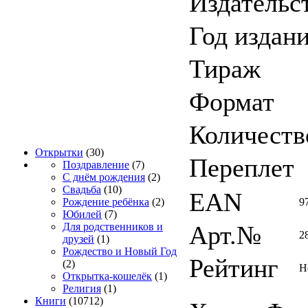
Издательс
Год издан
Тираж
Формат
Количеств
Открытки
(30)
Переплет
Поздравление
(7)
С днём рождения
(2)
Свадьба
(10)
EAN
9
Рождение ребёнка
(2)
Юбилей
(7)
Арт.№
Для родственников и
2
друзей
(1)
Рождество и Новый Год
Рейтинг
(2)
Н
Открытка-кошелёк
(1)
Религия
(1)
Книги
(10712)