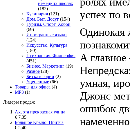
ролях име
немецких школах
(182)
успех по в
Кулинария
(121)
Дом. Быт. Досуг
(154)
Туризм. Спорт. Хобби
Одинокая 
(69)
Иностранные языки
(124)
познакомит
Искусство. Культура
(180)
А главное 
Психология. Философия
(451)
Бизнес. Маркетинг
(19)
Непредска
Разное
(28)
Без категории
(2)
умная, ир
Уцененные
(66)
Товары для офиса
(4)
Джонс мет
MP3
(1)
Лидеры продаж
ошибок дв
Ах, эта прекрасная улица
€ 7,35
намеченно
Большое Крыло: Притча
€ 5,40