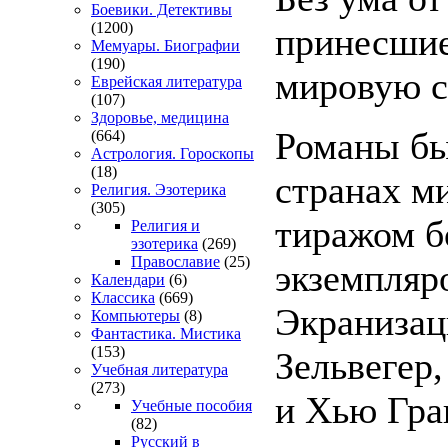
Боевики. Детективы
(1200)
принесши
Мемуары. Биографии
(190)
мировую с
Еврейская литература
(107)
Здоровье, медицина
Романы бы
(664)
Астрология. Гороскопы
(18)
странах м
Религия. Эзотерика
(305)
тиражом б
Религия и
эзотерика
(269)
Православие
(25)
экземпляр
Календари
(6)
Классика
(669)
Экранизац
Компьютеры
(8)
Фантастика. Мистика
(153)
Зельвегер
Учебная литература
(273)
и Хью Гра
Учебные пособия
(82)
Русский в