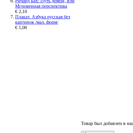
Ричард Бах: Путь домой, или
Мгновенная перспектива
€ 2,10
Плакат. Азбука русская без
картинок /мал. форм/
€ 1,00
Товар был добавлен в наш