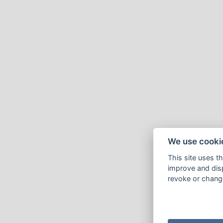
We use cooki
This site uses t
improve and disp
revoke or change