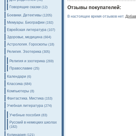
Говорящие сказки
Отзывы покупателей:
(12)
Боевики. Детективы
(1205)
В настоящее время отзывов нет.
Добав
Мемуары. Биографии
(192)
Еврейская литература
(107)
Здоровье, медицина
(664)
Астрология. Гороскопы
(18)
Религия. Эзотерика
(305)
Религия и эзотерика
(269)
Православие
(25)
Календари
(6)
Классика
(684)
Компьютеры
(8)
Фантастика. Мистика
(153)
Учебная литература
(274)
Учебные пособия
(83)
Русский в немецких школах
(182)
Кулинария
(121)