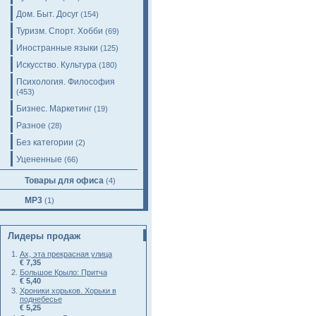
Дом. Быт. Досуг
(154)
Туризм. Спорт. Хобби
(69)
Иностранные языки
(125)
Искусство. Культура
(180)
Психология. Философия
(453)
Бизнес. Маркетинг
(19)
Разное
(28)
Без категории
(2)
Уцененные
(66)
Товары для офиса
(4)
MP3
(1)
Лидеры продаж
Ах, эта прекрасная улица
€ 7,35
Большое Крыло: Притча
€ 5,40
Хроники хорьков. Хорьки в
поднебесье
€ 5,25