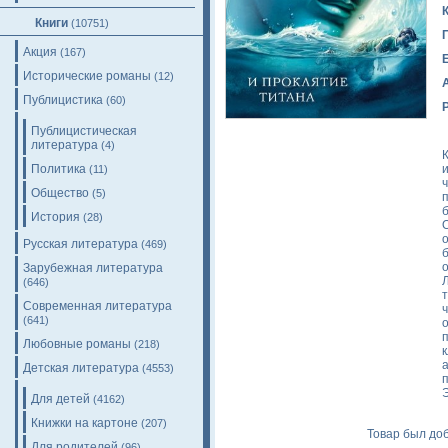
Книги
(10751)
Акция
(167)
Исторические романы
(12)
Публицистика
(60)
Публицистическая
литература
(4)
К
Политика
(11)
Общество
(5)
История
(28)
Русская литература
(469)
б
Зарубежная литература
(646)
т
Современная литература
(641)
о
Любовные романы
(218)
Детская литература
(4553)
Для детей
(4162)
Книжки на картоне
(207)
Товар был доб
Для родителей
(96)