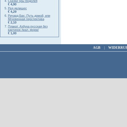
Сказки эры Водолея
€ 4,90
Ред делишес
€ 4,29
Ричард Бах: Путь домой, или
Мгновенная перспектива
€ 2,10
Плакат. Азбука русская без
картинок /мал. форм/
€ 1,00
AGB
|
WIDERRU