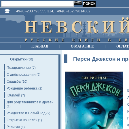
+49-(0)-203 / 93 555 314, +49-(0)-162 / 9814662
|
ГЛАВНАЯ
|
О МАГАЗИНЕ
|
ОПЛАТ
Перси Джексон и про
Открытки
(30)
Поздравление
(7)
С днём рождения
(2)
Свадьба
(10)
Рождение ребёнка
(2)
Юбилей
(7)
Для родственников и друзей
(1)
Рождество и Новый Год
(2)
Открытка-кошелёк
(1)
Религия
(1)