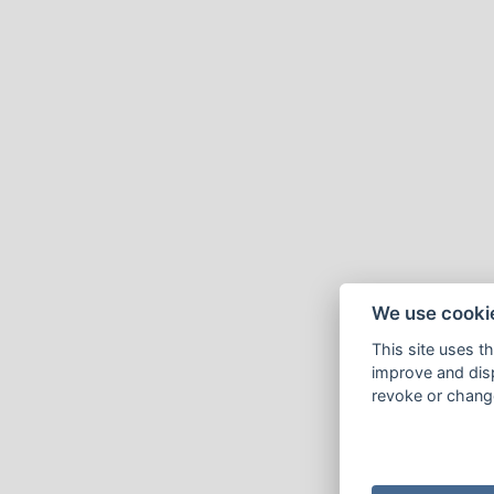
We use cooki
This site uses t
improve and disp
revoke or change