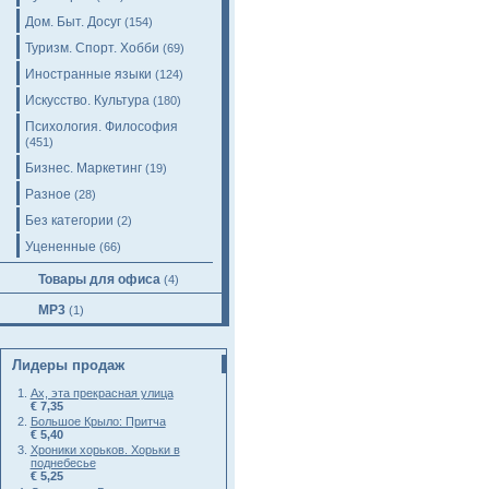
Дом. Быт. Досуг
(154)
Туризм. Спорт. Хобби
(69)
Иностранные языки
(124)
Искусство. Культура
(180)
Психология. Философия
(451)
Бизнес. Маркетинг
(19)
Разное
(28)
Без категории
(2)
Уцененные
(66)
Товары для офиса
(4)
MP3
(1)
Лидеры продаж
Ах, эта прекрасная улица
€ 7,35
Большое Крыло: Притча
€ 5,40
Хроники хорьков. Хорьки в
поднебесье
€ 5,25