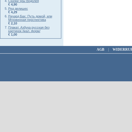
Сказки эры Водолея
€ 4,90
Ред делишес
€ 4,29
Ричард Бах: Путь домой, или
Мгновенная перспектива
€ 2,10
Плакат. Азбука русская без
картинок /мал. форм/
€ 1,00
AGB
|
WIDERRU