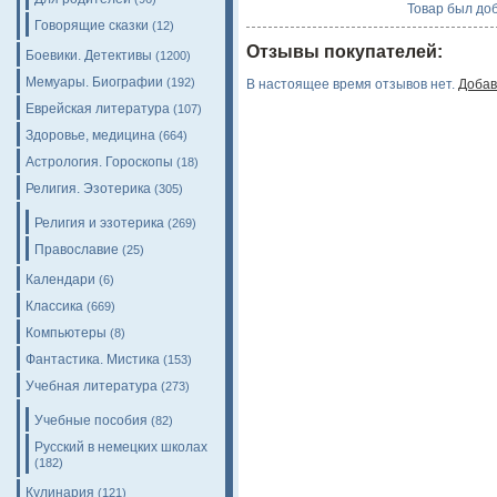
Товар был доб
Говорящие сказки
(12)
Отзывы покупателей:
Боевики. Детективы
(1200)
Мемуары. Биографии
(192)
В настоящее время отзывов нет.
Добав
Еврейская литература
(107)
Здоровье, медицина
(664)
Астрология. Гороскопы
(18)
Религия. Эзотерика
(305)
Религия и эзотерика
(269)
Православие
(25)
Календари
(6)
Классика
(669)
Компьютеры
(8)
Фантастика. Мистика
(153)
Учебная литература
(273)
Учебные пособия
(82)
Русский в немецких школах
(182)
Кулинария
(121)