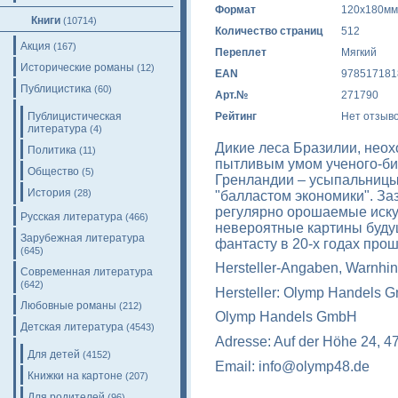
Формат
120х180мм
Книги
(10714)
Количество страниц
512
Акция
(167)
Переплет
Мягкий
Исторические романы
(12)
EAN
978517181
Публицистика
(60)
Арт.№
271790
Публицистическая
Рейтинг
Нет отзыв
литература
(4)
Дикие леса Бразилии, нео
Политика
(11)
пытливым умом ученого-б
Общество
(5)
Гренландии – усыпальницы
История
(28)
"балластом экономики". З
регулярно орошаемые иск
Русская литература
(466)
невероятные картины буду
Зарубежная литература
фантасту в 20-х годах прош
(645)
Hersteller-Angaben, Warnhin
Современная литература
(642)
Hersteller: Olymp Handels 
Любовные романы
(212)
Olymp Handels GmbH
Детская литература
(4543)
Adresse: Auf der Höhe 24, 4
Для детей
(4152)
Email: info@olymp48.de
Книжки на картоне
(207)
Для родителей
(96)