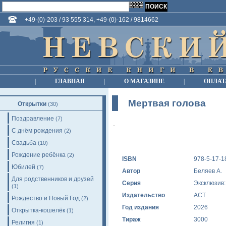
+49-(0)-203 / 93 555 314, +49-(0)-162 / 9814662
|
ГЛАВНАЯ
|
О МАГАЗИНЕ
|
ОПЛАТ
Мертвая голова
Открытки
(30)
Поздравление
(7)
С днём рождения
(2)
Свадьба
(10)
Рождение ребёнка
(2)
ISBN
978-5-17-1
Юбилей
(7)
Автор
Беляев А.
Для родственников и друзей
Серия
Эксклюзив:
(1)
Издательство
АСТ
Рождество и Новый Год
(2)
Год издания
2026
Открытка-кошелёк
(1)
Тираж
3000
Религия
(1)