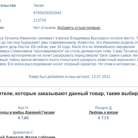
тельство
Эксмо
9785926502944
№
213759
нг
Нет отзывов.
Добавить отзыв первым.
са Татьяна Иваненко занимает в жизни Владимира Высоцкого особое место. 
 до сих пор будоражит умы современников. Известно, что Иваненко родила о
кого дочь Настю. Ей сейчас уже 34 года. Мало кто из ближайшего окружения
мира Семеновича "проговаривался" на столь деликатную тему. Сама Татьяна
ьевна категорически не хочет раскрывать перед миром "свое самое-самое лич
ные тайны жизни великого поэта попытался раскрыть известный журналист 
вов. Его книга-расследование носит спорный характер. Но этим и интересна...
Товар был добавлен в наш каталог: 13.07.2011
тели, которые заказывают данный товар, также выби
Кун Н.
Лондон Д.
енды и мифы Древней Греции
Любовь к жизни
€ 7,65
€ 7,73
Довлатов С.
ей Довлатов. Малое собрание