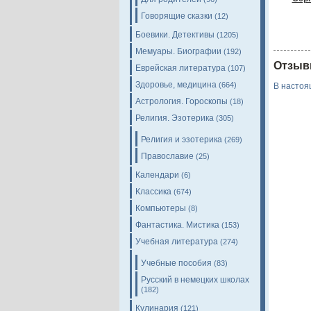
Говорящие сказки
(12)
Боевики. Детективы
(1205)
Мемуары. Биографии
(192)
Отзыв
Еврейская литература
(107)
Здоровье, медицина
(664)
В настоя
Астрология. Гороскопы
(18)
Религия. Эзотерика
(305)
Религия и эзотерика
(269)
Православие
(25)
Календари
(6)
Классика
(674)
Компьютеры
(8)
Фантастика. Мистика
(153)
Учебная литература
(274)
Учебные пособия
(83)
Русский в немецких школах
(182)
Кулинария
(121)