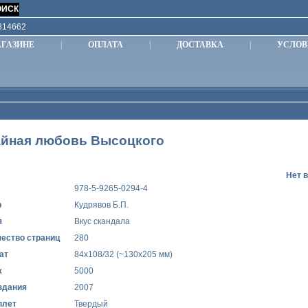
9814662
АГАЗИНЕ
|
ОПЛАТА
|
ДОСТАВКА
|
УСЛОВ
айная любовь Высоцкого
Нет 
978-5-9265-0294-4
р
Кудрявов Б.П.
я
Вкус скандала
ество страниц
280
ат
84x108/32 (~130х205 мм)
ж
5000
здания
2007
плет
Твердый