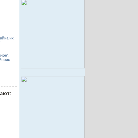
Тайна их
т
ное".
Борис
рают: