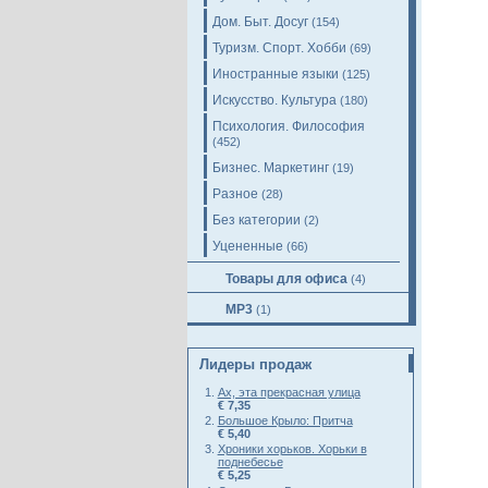
Дом. Быт. Досуг
(154)
Туризм. Спорт. Хобби
(69)
Иностранные языки
(125)
Искусство. Культура
(180)
Психология. Философия
(452)
Бизнес. Маркетинг
(19)
Разное
(28)
Без категории
(2)
Уцененные
(66)
Товары для офиса
(4)
MP3
(1)
Лидеры продаж
Ах, эта прекрасная улица
€ 7,35
Большое Крыло: Притча
€ 5,40
Хроники хорьков. Хорьки в
поднебесье
€ 5,25