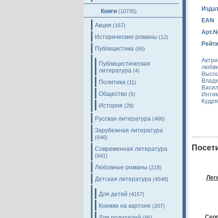
Изда
Книги
(10735)
EAN
Акция
(167)
Арт.
Исторические романы
(12)
Рейти
Публицистика
(60)
Актри
Публицистическая
любви
литература
(4)
Высоц
Влади
Политика
(11)
Васил
Общество
Интим
(5)
Кудря
История
(28)
Русская литература
(466)
Зарубежная литература
(646)
Посети
Современная литература
(641)
Любовные романы
(218)
Лег
Детская литература
(4548)
Для детей
(4157)
Книжки на картоне
(207)
Серг
Для родителей
(96)