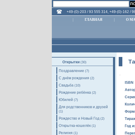
+49-(0)-203 / 93 555 314, +49-(0)-162 / 
|
ГЛАВНАЯ
|
О М
Т
Открытки
(30)
Поздравление
(7)
С днём рождения
(2)
ISBN
Свадьба
(10)
Авто
Рождение ребёнка
(2)
Сери
Юбилей
(7)
Колич
Для родственников и друзей
(1)
Форм
Рождество и Новый Год
(2)
Тира
Открытка-кошелёк
(1)
Год и
Религия
(1)
Пере