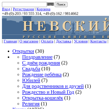
Вход
|
Регистрация
|
Корзина
+49-(0)-203 / 93 555 314, +49-(0)-162 / 9814662
|
Главная
|
О магазине
|
Оплата
|
Доставка
|
Условия
|
Контакты
|
Открытки
(30)
Поздравление
(7)
С днём рождения
(2)
Свадьба
(10)
Рождение ребёнка
(2)
Юбилей
(7)
Для родственников и друзей
(1)
Рождество и Новый Год
(2)
Открытка-кошелёк
(1)
Религия
(1)