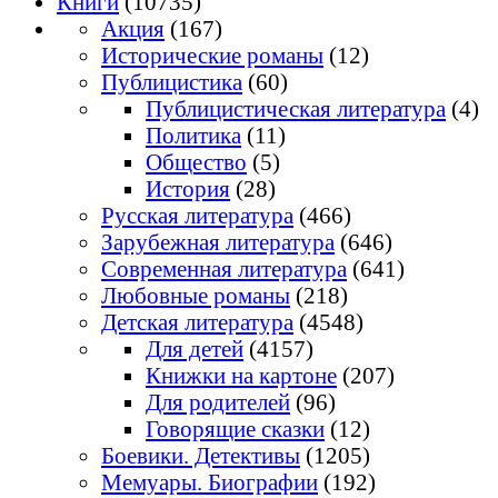
Книги
(10735)
Акция
(167)
Исторические романы
(12)
Публицистика
(60)
Публицистическая литература
(4)
Политика
(11)
Общество
(5)
История
(28)
Русская литература
(466)
Зарубежная литература
(646)
Современная литература
(641)
Любовные романы
(218)
Детская литература
(4548)
Для детей
(4157)
Книжки на картоне
(207)
Для родителей
(96)
Говорящие сказки
(12)
Боевики. Детективы
(1205)
Мемуары. Биографии
(192)