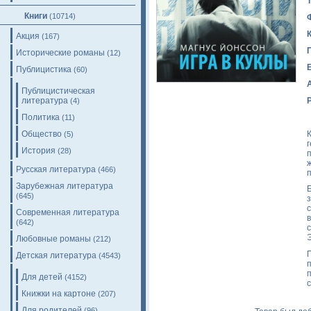
Книги
(10714)
Акция
(167)
Исторические романы
(12)
Публицистика
(60)
Публицистическая
литература
(4)
Политика
(11)
Общество
(5)
История
(28)
Русская литература
(466)
Зарубежная литература
(645)
Современная литература
(642)
Любовные романы
(212)
Детская литература
(4543)
Для детей
(4152)
с
Книжки на картоне
(207)
Для родителей
(96)