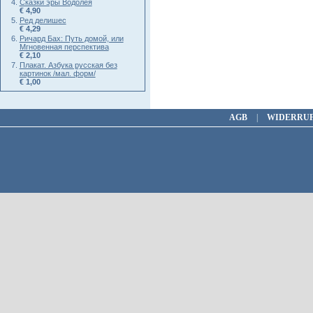
Сказки эры Водолея
€ 4,90
Ред делишес
€ 4,29
Ричард Бах: Путь домой, или
Мгновенная перспектива
€ 2,10
Плакат. Азбука русская без
картинок /мал. форм/
€ 1,00
AGB
|
WIDERRU