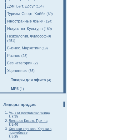
Дом. Быт. Досуг
(154)
Туризм. Спорт. Хобби
(69)
Иностранные языки
(124)
Искусство. Культура
(180)
Психология. Философия
(451)
Бизнес. Маркетинг
(19)
Разное
(28)
Без категории
(2)
Уцененные
(66)
Товары для офиса
(4)
MP3
(1)
Лидеры продаж
Ах, эта прекрасная улица
€ 7,35
Большое Крыло: Притча
€ 5,40
Хроники хорьков. Хорьки в
поднебесье
€ 5,25