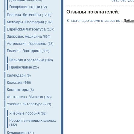
Товар был доб
Говорящие сказки
(12)
Отзывы покупателей:
Боевики. Детективы
(1200)
В настоящее время отзывов нет.
Добав
Мемуары. Биографии
(192)
Еврейская литература
(107)
Здоровье, медицина
(664)
Астрология. Гороскопы
(18)
Религия. Эзотерика
(305)
Религия и эзотерика
(269)
Православие
(25)
Календари
(6)
Классика
(669)
Компьютеры
(8)
Фантастика. Мистика
(153)
Учебная литература
(273)
Учебные пособия
(82)
Русский в немецких школах
(182)
Кулинария
(121)