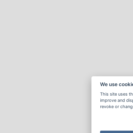
We use cooki
This site uses t
improve and disp
revoke or change