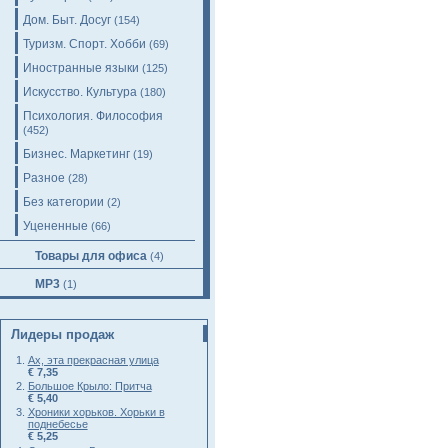
Дом. Быт. Досуг
(154)
Туризм. Спорт. Хобби
(69)
Иностранные языки
(125)
Искусство. Культура
(180)
Психология. Философия
(452)
Бизнес. Маркетинг
(19)
Разное
(28)
Без категории
(2)
Уцененные
(66)
Товары для офиса
(4)
MP3
(1)
Лидеры продаж
Ах, эта прекрасная улица
€ 7,35
Большое Крыло: Притча
€ 5,40
Хроники хорьков. Хорьки в
поднебесье
€ 5,25