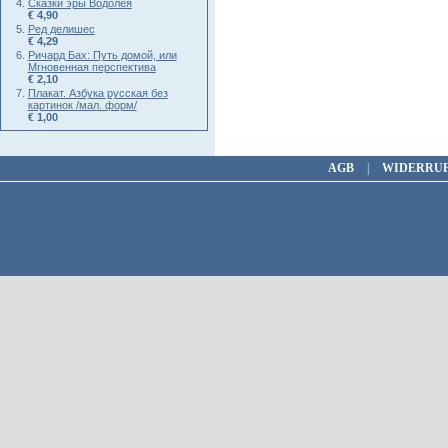
Сказки эры Водолея
€ 4,90
Ред делишес
€ 4,29
Ричард Бах: Путь домой, или
Мгновенная перспектива
€ 2,10
Плакат. Азбука русская без
картинок /мал. форм/
€ 1,00
AGB
|
WIDERRU