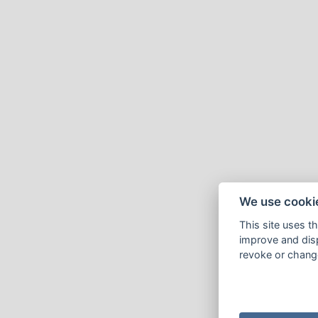
We use cooki
This site uses t
improve and disp
revoke or change