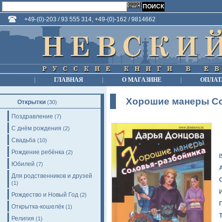
+49-(0)-203 / 93 555 314, +49-(0)-162 / 9814662
|
ГЛАВНАЯ
|
О МАГАЗИНЕ
|
ОПЛАТ
Хорошие манеры Со
Открытки
(30)
Поздравление
(7)
С днём рождения
(2)
Свадьба
(10)
Рождение ребёнка
(2)
Юбилей
(7)
Для родственников и друзей
(1)
Рождество и Новый Год
(2)
Открытка-кошелёк
(1)
Религия
(1)