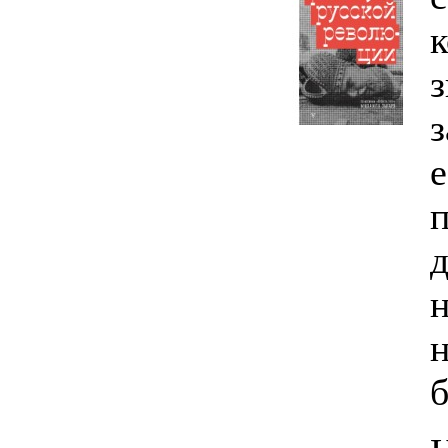
к
з
з
е
п
д
н
н