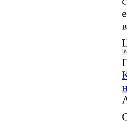
с
е
К