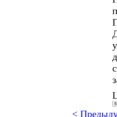
п
Д
с
< Предыд