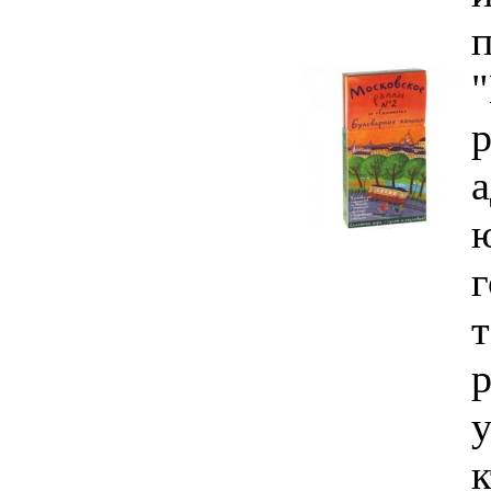
р
г
т
р
у
к