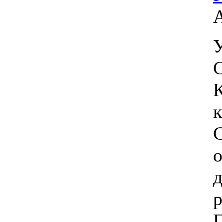
У
К
П