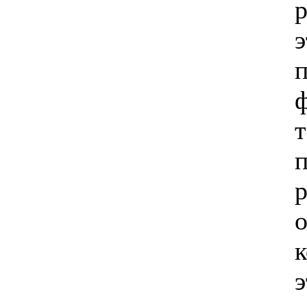
р
э
п
ф
п
р
э