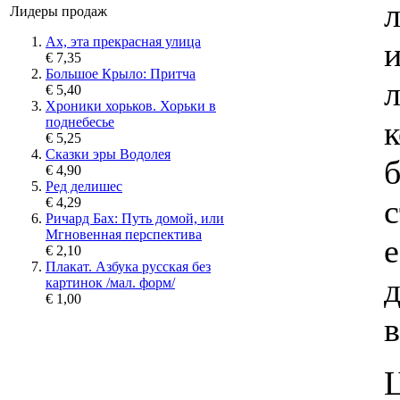
Лидеры продаж
Ах, эта прекрасная улица
€ 7,35
Большое Крыло: Притча
л
€ 5,40
Хроники хорьков. Хорьки в
поднебесье
€ 5,25
Сказки эры Водолея
€ 4,90
Ред делишес
с
€ 4,29
Ричард Бах: Путь домой, или
Мгновенная перспектива
е
€ 2,10
Плакат. Азбука русская без
картинок /мал. форм/
€ 1,00