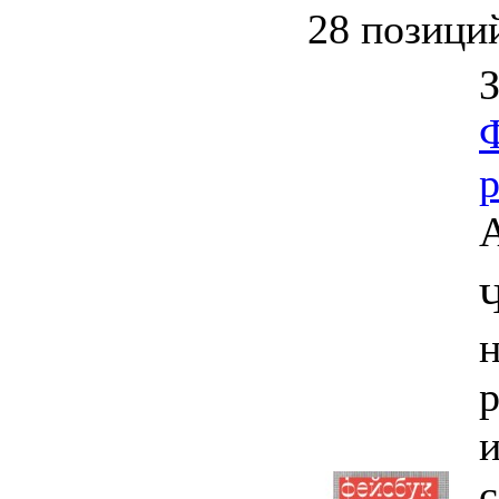
28 позици
Ч
н
и
с