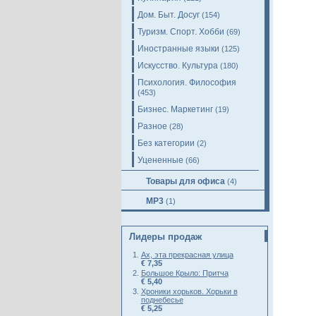
Дом. Быт. Досуг
(154)
Туризм. Спорт. Хобби
(69)
Иностранные языки
(125)
Искусство. Культура
(180)
Психология. Философия
(453)
Бизнес. Маркетинг
(19)
Разное
(28)
Без категории
(2)
Уцененные
(66)
Товары для офиса
(4)
MP3
(1)
Лидеры продаж
Ах, эта прекрасная улица
€ 7,35
Большое Крыло: Притча
€ 5,40
Хроники хорьков. Хорьки в
поднебесье
€ 5,25