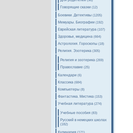
Для родителей
(96)
Говорящие сказки
(12)
Боевики. Детективы
(1205)
Мемуары. Биографии
(192)
Еврейская литература
(107)
Здоровье, медицина
(664)
Астрология. Гороскопы
(18)
Религия. Эзотерика
(305)
Религия и эзотерика
(269)
Православие
(25)
Календари
(6)
Классика
(684)
Компьютеры
(8)
Фантастика. Мистика
(153)
Учебная литература
(274)
Учебные пособия
(83)
Русский в немецких школах
(182)
Кулинария
(121)