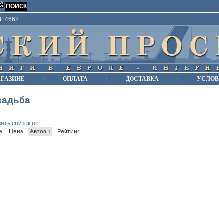
9814662
АГАЗИНЕ
|
ОПЛАТА
|
ДОСТАВКА
|
УСЛОВ
вадьба
ать список по:
е
Цена
Автор
↑
Рейтинг