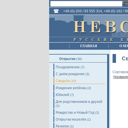
+49-(0)-203 / 93 555 314, +49-(0)-162 / 
|
ГЛАВНАЯ
|
О М
С
Открытки
(30)
Поздравление
(7)
Сортиров
С днём рождения
(2)
Названи
Свадьба
(10)
Рождение ребёнка
(2)
Юбилей
(7)
Для родственников и друзей
(1)
Рождество и Новый Год
(2)
Открытка-кошелёк
(1)
Религия
(1)