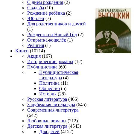
С днём рождения
(2)
Свадьба
(10)
Рождение ребёнка
(2)
Юбилей
(7)
Для родственников и друзей
(1)
Рождество и Новый Год
(2)
Открытка-кошелёк
(1)
Религия
(1)
Книги
(10714)
Акция
(167)
Исторические романы
(12)
Публицистика
(60)
Публицистическая
литература
(4)
Политика
(11)
Общество
(5)
История
(28)
Русская литература
(466)
Зарубежная литература
(645)
Современная литература
(642)
Любовные романы
(212)
Детская литература
(4543)
Для детей
(4152)