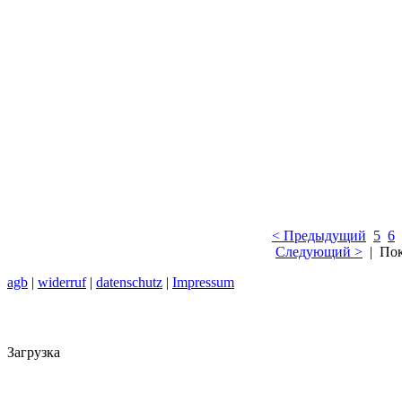
< Предыдущий
5
6
Следующий >
| Пок
agb
|
widerruf
|
datenschutz
|
Impressum
Загрузка