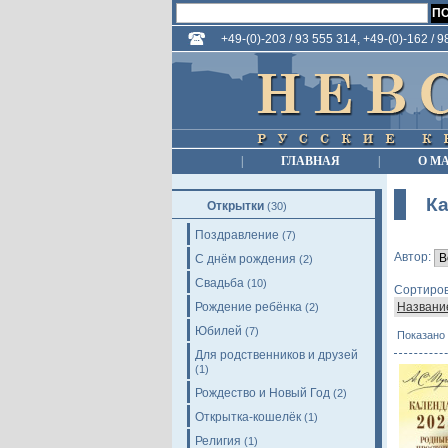
+49-(0)-203 / 93 555 314, +49-(0)-162 / 
|
ГЛАВНАЯ
|
О М
К
Открытки
(30)
Поздравление
(7)
Автор:
С днём рождения
(2)
Свадьба
(10)
Сортиров
Рождение ребёнка
Названи
(2)
Юбилей
(7)
Показано 
Для родственников и друзей
(1)
Рождество и Новый Год
(2)
Открытка-кошелёк
(1)
Религия
(1)