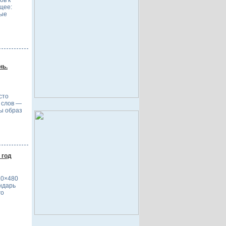
ов к
щее:
ные
нь.
сто
5 слов —
бы образ
 год
20×480
ндарь
го