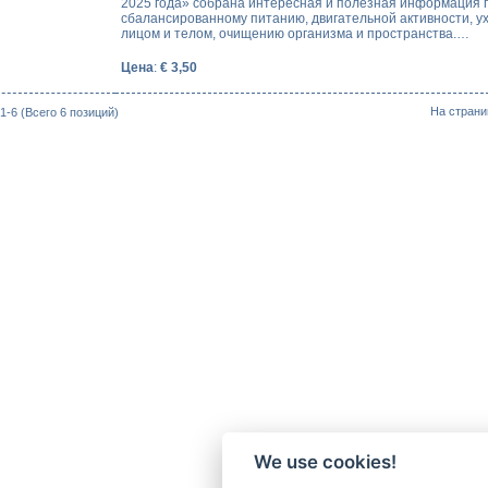
2025 года» собрана интересная и полезная информация 
сбалансированному питанию, двигательной активности, ух
лицом и телом, очищению организма и пространства.…
Цена
:
€ 3,50
На страни
1-6 (Всего 6 позиций)
We use cookies!