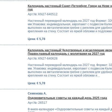
Календарь настенный Санкт-Петербург. Город на Неве н
год
Арт.№: KN27-640512
Настенный перекидной календарь на 2027 год Формат: 3
мм Упаковка: индивидуальная, европакет с подвесом Кале
выполнен на металлическом гребне с ригелем для удобно
крепления на стену. Состоит из яркой обложки и подложк
Цена
:
€ 5,78
Календарь настенный Чудотворные и исцеляющие икон
Православный календарь с молитвами на 2027 год
Арт.№: KN27-640628
Настенный перекидной календарь на 2027 год. Формат: 3
мм. Упаковка: индивидуальная, европакет с подвесом Кал
выполнен на металлическом гребне с ригелем для удобно
крепления на стену. Состоит из яркой обложки и…
Цена
:
€ 5,78
Семенова А.
Оздоровительные советы на каждый день 2025 года
Арт.№: 26517
В книге-календаре «Оздоровительные советы на каждый 