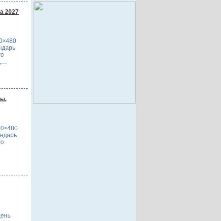
а 2027
20×480
ндарь
го
и,…
ы.
20×480
ендарь
го
день