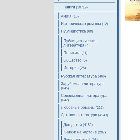
Книги
(10719)
Акция
(167)
Исторические романы
(12)
Публицистика
(60)
Публицистическая
литература
(4)
Политика
(11)
Общество
(5)
История
(28)
Русская литература
(466)
Зарубежная литература
(645)
Современная литература
(642)
Любовные романы
(212)
Детская литература
(4543)
Для детей
(4152)
Книжки на картоне
(207)
Для родителей
(96)