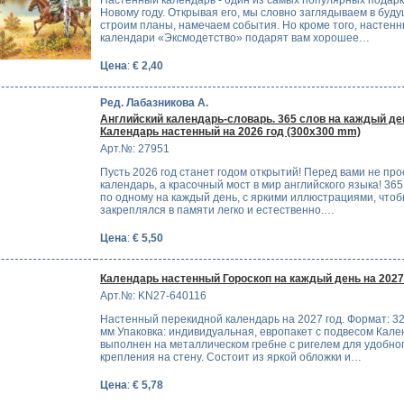
Настенный календарь - один из самых популярных подарк
Новому году. Открывая его, мы словно заглядываем в буду
строим планы, намечаем события. Но кроме того, настен
календари «Эксмодетство» подарят вам хорошее…
Цена
:
€ 2,40
Ред. Лабазникова А.
Английский календарь-словарь. 365 слов на каждый де
Календарь настенный на 2026 год (300x300 mm)
Арт.№: 27951
Пусть 2026 год станет годом открытий! Перед вами не про
календарь, а красочный мост в мир английского языка! 36
по одному на каждый день, с яркими иллюстрациями, что
закреплялся в памяти легко и естественно.…
Цена
:
€ 5,50
Календарь настенный Гороскоп на каждый день на 2027
Арт.№: KN27-640116
Настенный перекидной календарь на 2027 год. Формат: 3
мм Упаковка: индивидуальная, европакет с подвесом Кале
выполнен на металлическом гребне с ригелем для удобно
крепления на стену. Состоит из яркой обложки и…
Цена
:
€ 5,78