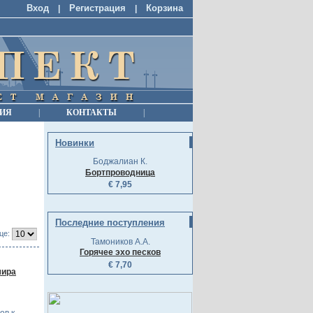
Вход
Регистрация
Корзина
|
|
ИЯ
|
КОНТАКТЫ
|
Новинки
Боджалиан К.
Бортпроводница
€ 7,95
Последние поступления
це:
Тамоников А.А.
Горячее эхо песков
€ 7,70
мира