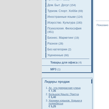
Дом. Быт. Досуг
(154)
Туризм. Спорт. Хобби
(69)
Иностранные языки
(124)
Искусство. Культура
(180)
Показано 
Психология. Философия
(451)
Бизнес. Маркетинг
(19)
Разное
(28)
Без категории
(2)
Уцененные
(66)
Товары для офиса
(4)
MP3
(1)
Лидеры продаж
Ах, эта прекрасная улица
€ 7,35
Большое Крыло: Притча
€ 5,40
Хроники хорьков. Хорьки в
поднебесье
€ 5,25