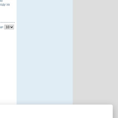
по
оду за
це: