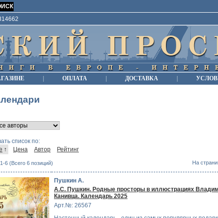
9814662
АГАЗИНЕ
|
ОПЛАТА
|
ДОСТАВКА
|
УСЛОВ
алендари
ать список по:
е
↑
Цена
Автор
Рейтинг
На страни
1-6 (Всего 6 позиций)
Пушкин А.
А.С. Пушкин. Родные просторы в иллюстрациях Влади
Канивца. Календарь 2025
Арт.№: 26567