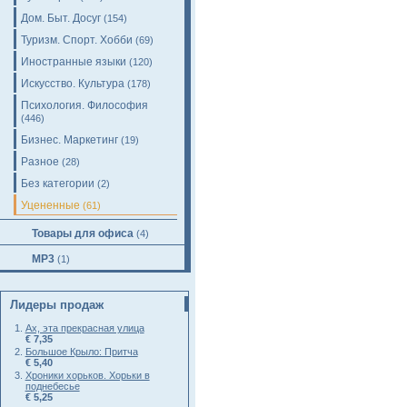
Дом. Быт. Досуг
(154)
Туризм. Спорт. Хобби
(69)
Иностранные языки
(120)
Искусство. Культура
(178)
Психология. Философия
(446)
Бизнес. Маркетинг
(19)
Разное
(28)
Без категории
(2)
Уцененные
(61)
Товары для офиса
(4)
MP3
(1)
Лидеры продаж
Ах, эта прекрасная улица
€ 7,35
Большое Крыло: Притча
€ 5,40
Хроники хорьков. Хорьки в
поднебесье
€ 5,25