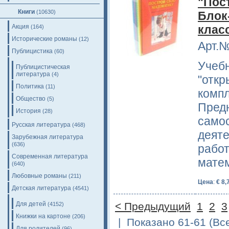
"Пос
Книги
(10630)
Блок
Акция
клас
(164)
Исторические романы
(12)
Арт.№
Публицистика
(60)
Учебн
Публицистическая
литература
(4)
"откр
Политика
(11)
компл
Общество
(5)
Предн
История
(28)
само
Русская литература
(468)
деяте
Зарубежная литература
(636)
рабо
Современная литература
матем
(640)
Любовные романы
(211)
Цена
:
€ 8,
Детская литература
(4541)
Для детей
< Предыдущий
1
2
3
(4152)
Книжки на картоне
(206)
| Показано 61-61 (Вс
Для родителей
(96)