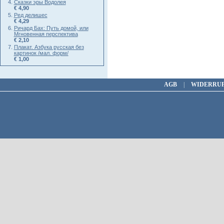
Сказки эры Водолея
€ 4,90
Ред делишес
€ 4,29
Ричард Бах: Путь домой, или
Мгновенная перспектива
€ 2,10
Плакат. Азбука русская без
картинок /мал. форм/
€ 1,00
AGB
|
WIDERRU