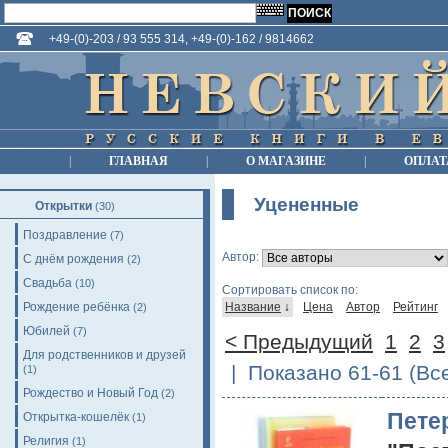
+49-(0)-203 / 93 555 314, +49-(0)-162 / 9814662
|
ГЛАВНАЯ
|
О МАГАЗИНЕ
|
ОПЛАТ
Уцененные
Открытки
(30)
Поздравление
(7)
Автор:
С днём рождения
(2)
Свадьба
(10)
Сортировать список по:
Рождение ребёнка
Название
↓
Цена
Автор
Рейтинг
(2)
Юбилей
(7)
< Предыдущий
1
2
3
Для родственников и друзей
| Показано 61-61 (Вс
(1)
Рождество и Новый Год
(2)
Петер
Открытка-кошелёк
(1)
Религия
(1)