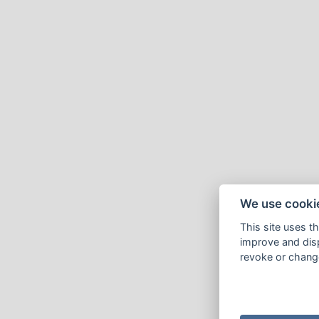
We use cooki
This site uses t
improve and disp
revoke or change