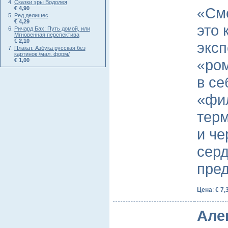
Сказки эры Водолея
«См
€ 4,90
Ред делишес
€ 4,29
это 
Ричард Бах: Путь домой, или
Мгновенная перспектива
€ 2,10
экс
Плакат. Азбука русская без
картинок /мал. форм/
«ро
€ 1,00
в се
«фи
тер
и че
серд
пре
Цена
:
€ 7,
Але