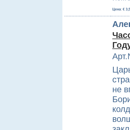
Цена
:
€ 3,
Але
Час
Год
Арт.
Царь
стра
не в
Бори
колд
вол
зак