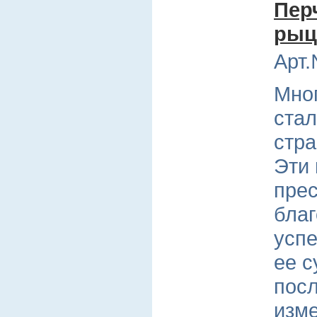
Пер
рыц
Арт.
Мног
стал
стра
Эти
прес
бла
успе
ее с
пос
изм