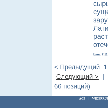
сырь
сущ
зару
Лати
раст
оте
Цена
:
€ 11
< Предыдущий
Следующий >
| 
66 позиций)
AGB
|
WIDERRU