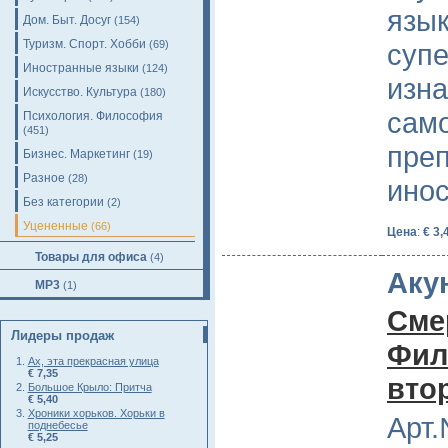
язык
Дом. Быт. Досуг
(154)
Туризм. Спорт. Хобби
(69)
супе
Иностранные языки
(124)
изна
Искусство. Культура
(180)
само
Психология. Философия
(451)
преп
Бизнес. Маркетинг
(19)
Разное
(28)
ино
Без категории
(2)
Уцененные
(66)
Цена
:
€ 3,
Товары для офиса
(4)
Аку
MP3
(1)
Сме
Лидеры продаж
Фил
Ах, эта прекрасная улица
€ 7,35
вто
Большое Крыло: Притча
€ 5,40
Хроники хорьков. Хорьки в
Арт.
поднебесье
€ 5,25