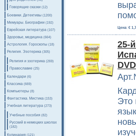
выр
Говорящие сказки
(12)
помо
Боевики. Детективы
(1200)
Мемуары. Биографии
(192)
Цена
:
€ 1,
Еврейская литература
(107)
Здоровье, медицина
(664)
25-й
Астрология. Гороскопы
(18)
Религия. Эзотерика
Исп
(305)
Религия и эзотерика
(269)
DVD
Православие
(25)
Арт.
Календари
(6)
Классика
(669)
Кард
Компьютеры
(8)
Это 
Фантастика. Мистика
(153)
Учебная литература
(273)
язы
Учебные пособия
(82)
новы
Русский в немецких школах
(182)
изу
Кулинария
(121)