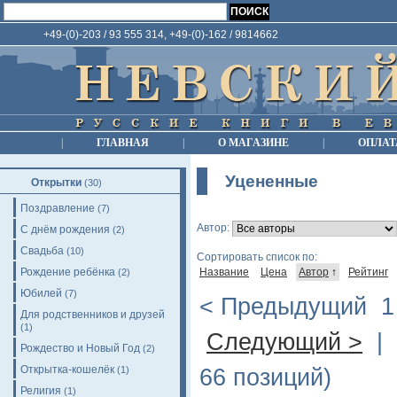
+49-(0)-203 / 93 555 314, +49-(0)-162 / 9814662
|
ГЛАВНАЯ
|
О МАГАЗИНЕ
|
ОПЛАТ
Уцененные
Открытки
(30)
Поздравление
(7)
Автор:
С днём рождения
(2)
Свадьба
(10)
Сортировать список по:
Рождение ребёнка
Название
Цена
Автор
↑
Рейтинг
(2)
Юбилей
(7)
< Предыдущий
Для родственников и друзей
(1)
Следующий >
| 
Рождество и Новый Год
(2)
Открытка-кошелёк
(1)
66 позиций)
Религия
(1)