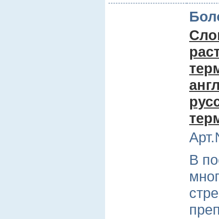
Бол
Сло
раст
тер
анг
русс
тер
Арт.
В по
мног
стр
преп