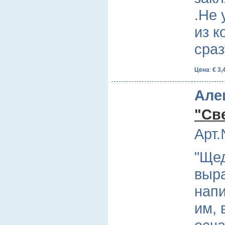
.Не 
из к
сра
Цена
:
€ 3,
Але
"Св
Арт.
"Ще
выра
напи
им, 