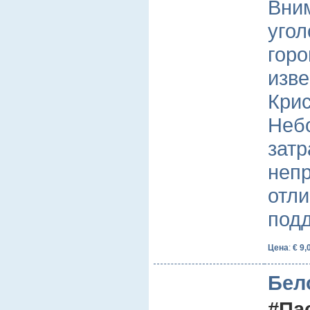
Вни
угол
гор
изве
Крис
Неб
затр
непр
отли
под
Цена
:
€ 9,
Бел
#Па