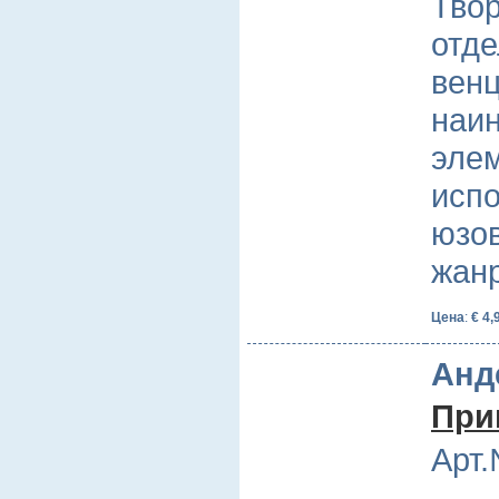
Твор
отде
венц
наи
эле
исп
юзо
жан
Цена
:
€ 4,
Анд
При
Арт.