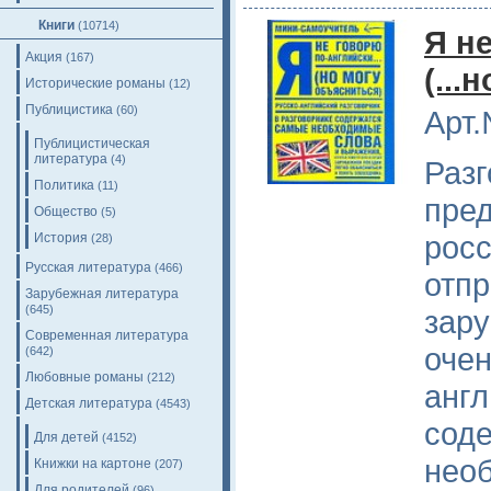
Книги
(10714)
Я н
Акция
(167)
(...
Исторические романы
(12)
Публицистика
(60)
Арт.
Публицистическая
литература
(4)
Разг
Политика
(11)
пред
Общество
(5)
росс
История
(28)
Русская литература
(466)
отп
Зарубежная литература
(645)
зару
Современная литература
очен
(642)
Любовные романы
(212)
англ
Детская литература
(4543)
сод
Для детей
(4152)
нео
Книжки на картоне
(207)
Для родителей
(96)