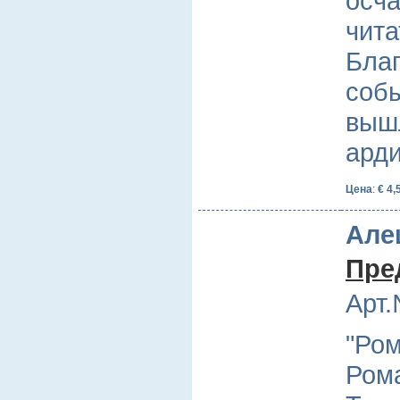
осч
чита
Бла
соб
вышл
ард
Цена
:
€ 4,
Але
Пре
Арт.
"Ром
Рома