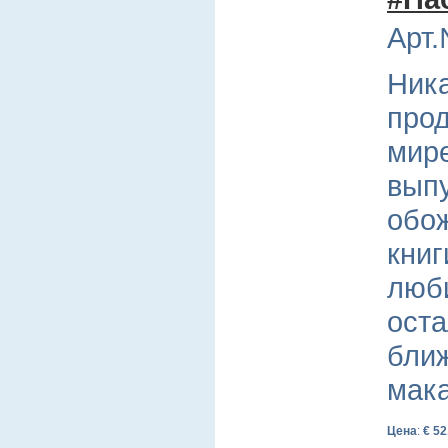
Арт.
Ник
прод
мир
выпу
обо
книг
люб
оста
ближ
мак
Цена
:
€ 52