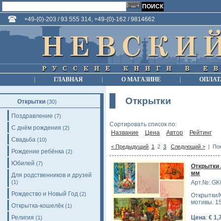
+49-(0)-203 / 93 555 314, +49-(0)-162 / 9814662
|
ГЛАВНАЯ
|
О МАГАЗИНЕ
|
ОПЛАТ
Открытки
Открытки
(30)
Поздравление
(7)
Сортировать список по:
С днём рождения
(2)
Название
Цена
Автор
Рейтинг
Свадьба
(10)
< Предыдущий
1
2
3
Следующий >
| Пок
Рождение ребёнка
(2)
Юбилей
(7)
Открытки 
мм
Для родственников и друзей
(1)
Арт.№: GK
Рождество и Новый Год
(2)
Открытки/
мотивы. 15
Открытка-кошелёк
(1)
Религия
Цена
:
€ 1,
(1)