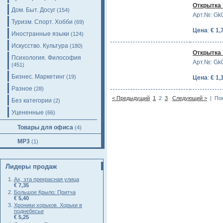
Открытка 
Дом. Быт. Досуг
(154)
Арт.№: Gk
Туризм. Спорт. Хобби
(69)
Цена
:
€ 1,
Иностранные языки
(124)
Искусство. Культура
(180)
Открытка 
Психология. Философия
Арт.№: Gk
(451)
Бизнес. Маркетинг
(19)
Цена
:
€ 1,
Разное
(28)
< Предыдущий
1
2
3
Следующий >
| Пок
Без категории
(2)
Уцененные
(66)
Товары для офиса
(4)
MP3
(1)
Лидеры продаж
Ах, эта прекрасная улица
€ 7,35
Большое Крыло: Притча
€ 5,40
Хроники хорьков. Хорьки в
поднебесье
€ 5,25