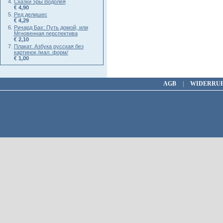
Сказки эры Водолея
€ 4,90
Ред делишес
€ 4,29
Ричард Бах: Путь домой, или
Мгновенная перспектива
€ 2,10
Плакат. Азбука русская без
картинок /мал. форм/
€ 1,00
AGB
|
WIDERRU