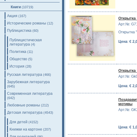
Книги
(10719)
Акция
(167)
Открытка
Исторические романы
(12)
Арт.№: G7
Публицистика
(60)
Открытка 
Публицистическая
Цена
:
€ 2,
литература
(4)
Политика
(11)
Общество
(5)
История
(28)
Открытка 
Русская литература
(466)
Арт.№: Gk
Зарубежная литература
Цена
:
€ 2,
(645)
Современная литература
(642)
Поздравит
мотивы
Любовные романы
(212)
Арт.№: GK
Детская литература
(4543)
Для детей
(4152)
Цена
:
€ 1,
Книжки на картоне
(207)
Для родителей
(96)