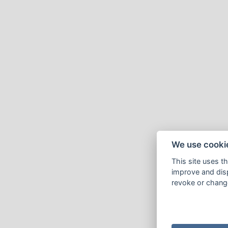
We use cooki
This site uses t
improve and disp
revoke or change