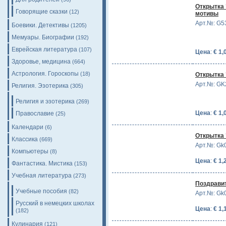
Открытка
Говорящие сказки
(12)
мотивы
Арт.№: G5
Боевики. Детективы
(1205)
Мемуары. Биографии
(192)
Еврейская литература
(107)
Цена
:
€ 1,
Здоровье, медицина
(664)
Астрология. Гороскопы
(18)
Открытка
Арт.№: GK
Религия. Эзотерика
(305)
Религия и эзотерика
(269)
Цена
:
€ 1,
Православие
(25)
Календари
(6)
Открытка 
Классика
(669)
Арт.№: Gk
Компьютеры
(8)
Цена
:
€ 1,
Фантастика. Мистика
(153)
Учебная литература
(273)
Поздравит
Учебные пособия
(82)
Арт.№: Gk
Русский в немецких школах
Цена
:
€ 1,
(182)
Кулинария
(121)