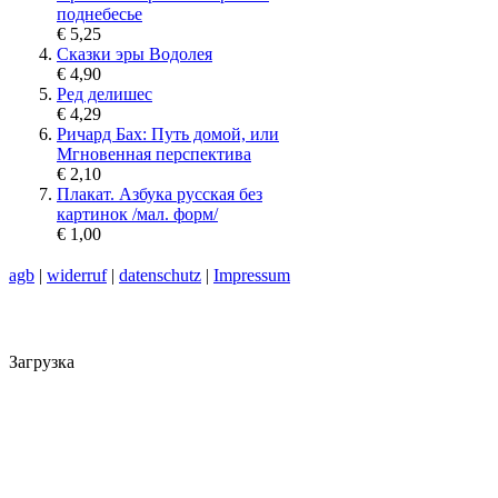
поднебесье
€ 5,25
Сказки эры Водолея
€ 4,90
Ред делишес
€ 4,29
Ричард Бах: Путь домой, или
Мгновенная перспектива
€ 2,10
Плакат. Азбука русская без
картинок /мал. форм/
€ 1,00
agb
|
widerruf
|
datenschutz
|
Impressum
Загрузка