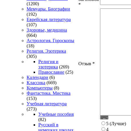
(1200)
*
Мемуары. Биографии
(192)
Еврейская литература
(107)
Здоровье, медицина
(664)
Астрология. Гороскопы
(18)
Религия. Эзотерика
(305)
Религия и
Отзыв
*
эзотерика
(269)
Православие
(25)
Календари
(6)
Классика
(669)
Компьютеры
(8)
Фантастика. Мистика
(153)
Учебная литература
(273)
Учебные пособия
(82)
5 (Лучше)
Русский в
4
немецких школах