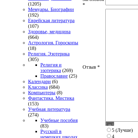
(1205)
*
Мемуары. Биографии
(192)
Еврейская литература
(107)
Здоровье, медицина
(664)
Астрология. Гороскопы
(18)
Религия. Эзотерика
(305)
Религия и
Отзыв
*
эзотерика
(269)
Православие
(25)
Календари
(6)
Классика
(684)
Компьютеры
(8)
Фантастика. Мистика
(153)
Учебная литература
(274)
Учебные пособия
(83)
5 (Лучше)
Русский в
4
немецких школах