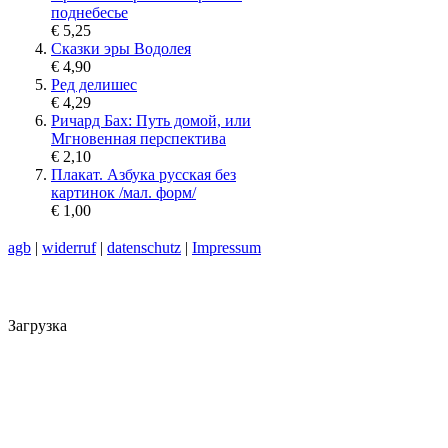
поднебесье
€ 5,25
Сказки эры Водолея
€ 4,90
Ред делишес
€ 4,29
Ричард Бах: Путь домой, или
Мгновенная перспектива
€ 2,10
Плакат. Азбука русская без
картинок /мал. форм/
€ 1,00
agb
|
widerruf
|
datenschutz
|
Impressum
Загрузка