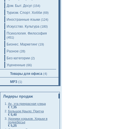
Дом. Быт. Досуг
(154)
Туризм. Спорт. Хобби
(69)
Иностранные языки
(124)
Искусство. Культура
(180)
Психология. Философия
(451)
Бизнес. Маркетинг
(19)
Разное
(28)
Без категории
(2)
Уцененные
(66)
Товары для офиса
(4)
MP3
(1)
Лидеры продаж
Ах, эта прекрасная улица
€ 7,35
Большое Крыло: Притча
€ 5,40
Хроники хорьков. Хорьки в
поднебесье
€ 5,25