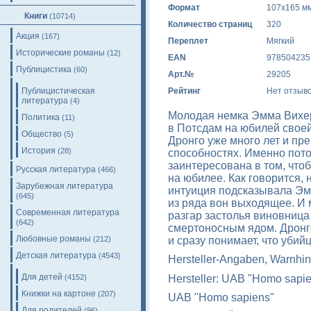
Формат
107x165 м
Книги
(10714)
Количество страниц
320
Акция
(167)
Переплет
Мягкий
Исторические романы
(12)
EAN
978504235
Публицистика
(60)
Арт.№
29205
Публицистическая
Рейтинг
Нет отзыв
литература
(4)
Молодая немка Эмма Вихер
Политика
(11)
в Потсдам на юбилей свое
Общество
(5)
Дронго уже много лет и пр
История
(28)
способностях. Именно пот
заинтересована в том, чт
Русская литература
(466)
на юбилее. Как говорится,
Зарубежная литература
интуиция подсказывала Эмм
(645)
из ряда вон выходящее. И
Современная литература
разгар застолья виновниц
(642)
смертоносным ядом. Дронг
Любовные романы
и сразу понимает, что уби
(212)
Детская литература
(4543)
Hersteller-Angaben, Warnhin
Для детей
Hersteller: UAB "Homo sapi
(4152)
Книжки на картоне
(207)
UAB "Homo sapiens"
Для родителей
(96)