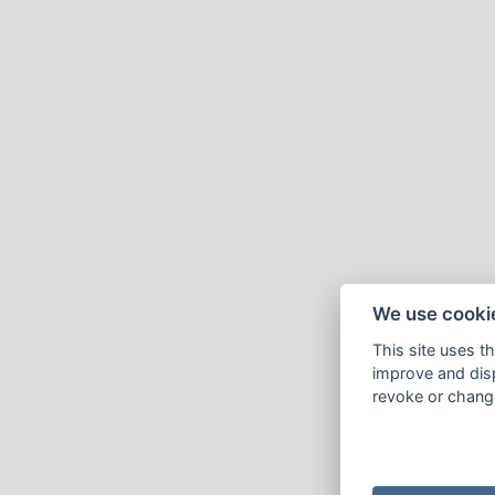
We use cooki
This site uses t
improve and disp
revoke or change