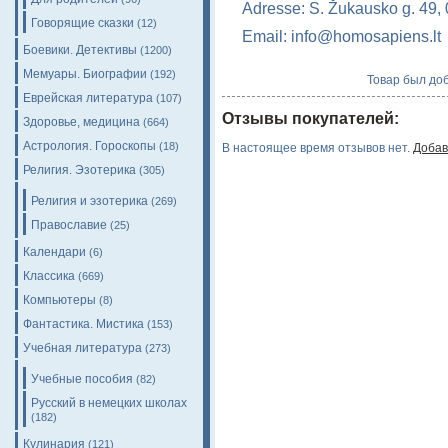
Adresse: S. Žukausko g. 49, 
Говорящие сказки
(12)
Email: info@homosapiens.lt
Боевики. Детективы
(1200)
Мемуары. Биографии
(192)
Товар был доб
Еврейская литература
(107)
Отзывы покупателей:
Здоровье, медицина
(664)
Астрология. Гороскопы
(18)
В настоящее время отзывов нет.
Добав
Религия. Эзотерика
(305)
Религия и эзотерика
(269)
Православие
(25)
Календари
(6)
Классика
(669)
Компьютеры
(8)
Фантастика. Мистика
(153)
Учебная литература
(273)
Учебные пособия
(82)
Русский в немецких школах
(182)
Кулинария
(121)