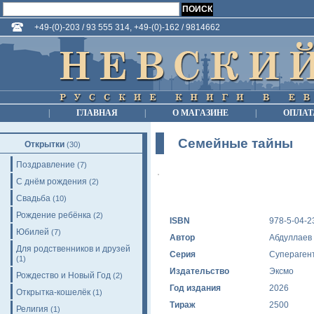
+49-(0)-203 / 93 555 314, +49-(0)-162 / 9814662
|
ГЛАВНАЯ
|
О МАГАЗИНЕ
|
ОПЛАТ
Семейные тайны
Открытки
(30)
Поздравление
(7)
С днём рождения
(2)
Свадьба
(10)
Рождение ребёнка
(2)
ISBN
978-5-04-2
Юбилей
(7)
Автор
Абдуллаев 
Для родственников и друзей
Серия
Суперагент
(1)
Издательство
Эксмо
Рождество и Новый Год
(2)
Год издания
2026
Открытка-кошелёк
(1)
Тираж
2500
Религия
(1)