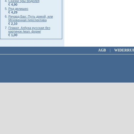
Сказки эры Водолея
€ 4,90
Ред делишес
€ 4,29
Ричард Бах: Путь домой, или
Мгновенная перспектива
€ 2,10
Плакат. Азбука русская без
картинок /мал. форм/
€ 1,00
AGB
|
WIDERRU