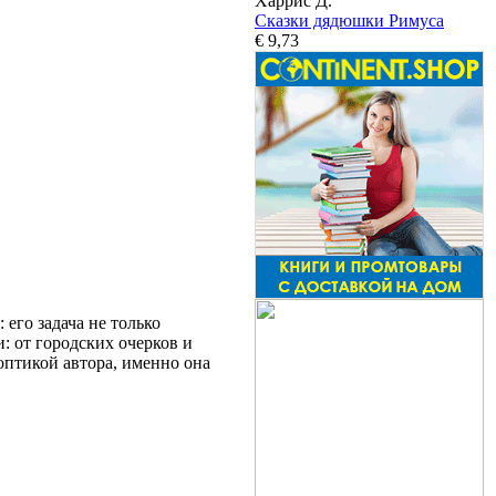
Харрис Д.
Сказки дядюшки Римуса
€ 9,73
его задача не только
и: от городских очерков и
оптикой автора, именно она