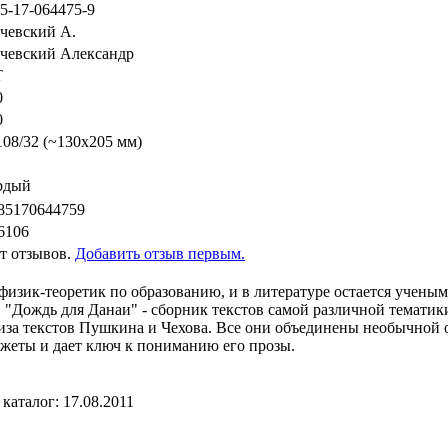
-5-17-064475-9
чевский А.
чевский Александр
Т
0
0
108/32 (~130х205 мм)
рдый
85170644759
6106
т отзывов.
Добавить отзыв первым.
изик-теоретик по образованию, и в литературе остается ученым: 
ь. "Дождь для Данаи" - сборник текстов самой различной тематик
иза текстов Пушкина и Чехова. Все они объединены необычной 
жеты и дает ключ к пониманию его прозы.
каталог: 17.08.2011