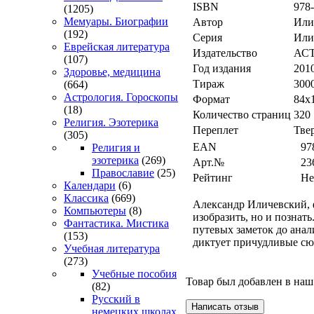
ISBN
978
(1205)
Мемуары. Биографии
Автор
Или
(192)
Серия
Или
Еврейская литература
Издательство
АС
(107)
Год издания
201
Здоровье, медицина
Тираж
300
(664)
Астрология. Гороскопы
Формат
84x
(18)
Количество страниц
320
Религия. Эзотерика
Переплет
Тве
(305)
EAN
97
Религия и
эзотерика
(269)
Арт.№
23
Православие
(25)
Рейтинг
Не
Календари
(6)
Классика
(669)
Александр Иличевский, ф
Компьютеры
(8)
изобразить, но и познат
Фантастика. Мистика
путевых заметок до анал
(153)
диктует причудливые сю
Учебная литература
(273)
Учебные пособия
Товар был добавлен в наш 
(82)
Русский в
немецких школах