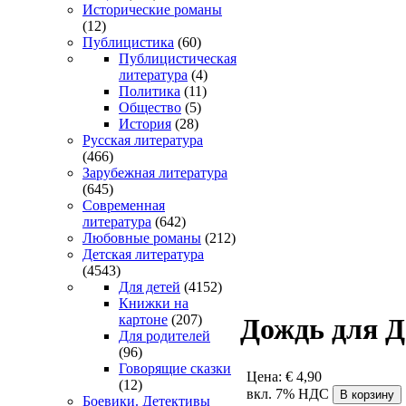
Исторические романы
(12)
Публицистика
(60)
Публицистическая
литература
(4)
Политика
(11)
Общество
(5)
История
(28)
Русская литература
(466)
Зарубежная литература
(645)
Современная
литература
(642)
Любовные романы
(212)
Детская литература
(4543)
Для детей
(4152)
Книжки на
картоне
(207)
Дождь для 
Для родителей
(96)
Говорящие сказки
Цена:
€ 4,90
(12)
вкл. 7% НДС
Боевики. Детективы