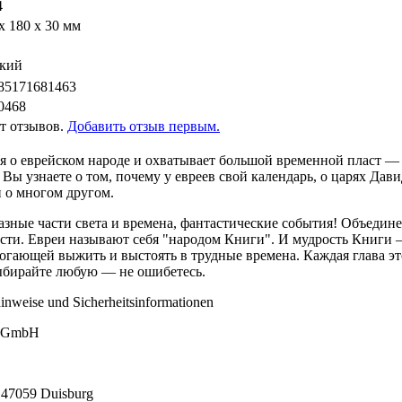
4
х 180 x 30 мм
кий
85171681463
0468
т отзывов.
Добавить отзыв первым.
я о еврейском народе и охватывает большой временной пласт — 
Вы узнаете о том, почему у евреев свой календарь, о царях Дав
 о многом другом.
азные части света и времена, фантастические события! Объедин
ости. Евреи называют себя "народом Книги". И мудрость Книги
огающей выжить и выстоять в трудные времена. Каждая глава э
Выбирайте любую — не ошибетесь.
inweise und Sicherheitsinformationen
ls GmbH
, 47059 Duisburg