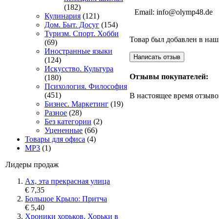
(182)
Email: info@olymp48.de
Кулинария
(121)
Дом. Быт. Досуг
(154)
Туризм. Спорт. Хобби
Товар был добавлен в наш 
(69)
Иностранные языки
(124)
Искусство. Культура
Отзывы покупателей:
(180)
Психология. Философия
(451)
В настоящее время отзыво
Бизнес. Маркетинг
(19)
Разное
(28)
Без категории
(2)
Уцененные
(66)
Товары для офиса
(4)
MP3
(1)
Лидеры продаж
Ах, эта прекрасная улица
€ 7,35
Большое Крыло: Притча
€ 5,40
Хроники хорьков. Хорьки в