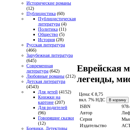
Исторические романы
(12)
Публицистика
(60)
Публицистическая
литература
(4)
Политика
(11)
Общество
(5)
История
(28)
Русская литература
(466)
Зарубежная литература
(645)
Еврейская м
Современная
литература
(642)
Любовные романы
(212)
легенды, ми
Детская литература
(4543)
Для детей
(4152)
Цена:
€ 8,75
Книжки на
вкл. 7% НДС
картоне
(207)
ISBN
978
Для родителей
Автор
Лиф
(96)
Говорящие сказки
Серия
Мыс
(12)
Издательство
АС
Боевики. Детективы