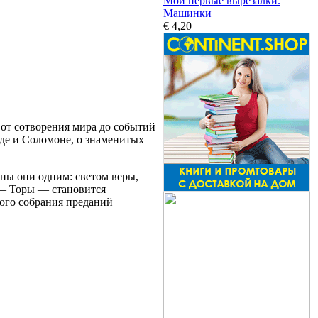
Мои первые вырезалки.
Машинки
€ 4,20
от сотворения мира до событий
иде и Соломоне, о знаменитых
ены они одним: светом веры,
 — Торы — становится
того собрания преданий