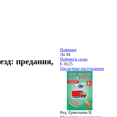
Новинки
Ли М.
езд: предания,
Побереги силы
€ 10,25
Последние поступления
Ред. Ермолаева В.