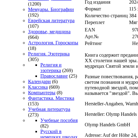
Год издания
202
(1200)
Формат
115 
Мемуары. Биографии
(192)
Количество страниц
384
Еврейская литература
Переплет
Мяг
(107)
EAN
97
Здоровье, медицина
Арт.№
27
(664)
Астрология. Гороскопы
Рейтинг
Не
(18)
Религия. Эзотерика
Книга содержит предани
(305)
XX столетии нашей эры. 
Религия и
мудрецах Святой земли и
эзотерика
(269)
Православие
(25)
Разные повествования, р
Календари
(6)
светом познания и мудр
Классика
(669)
путеводной звездой, пом
Компьютеры
(8)
называется "звездой". 
Фантастика. Мистика
Hersteller-Angaben, Warnh
(153)
Учебная литература
Hersteller: Olymp Hande
(273)
Учебные пособия
Olymp Handels GmbH
(82)
Русский в
Adresse: Auf der Höhe 24
немецких школах