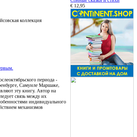
Сонные сказки и стихи
€ 12,95
ейсовская коллекция
ервым.
ослеоктябрьского периода -
ренбурге, Самуиле Маршаке,
вляют эту книгу. Автор на
ледует связь между их
особенностями индивидуального
йствием механизмов