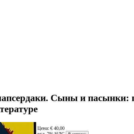
апсердаки. Сыны и пасынки: 
итературе
Цена:
€ 40,00
вкл. 7% НДС