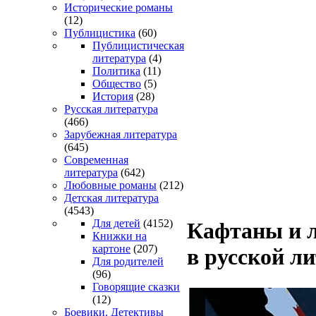
Исторические романы
(12)
Публицистика
(60)
Публицистическая
литература
(4)
Политика
(11)
Общество
(5)
История
(28)
Русская литература
(466)
Зарубежная литература
(645)
Современная
литература
(642)
Любовные романы
(212)
Детская литература
(4543)
Для детей
(4152)
Кафтаны и л
Книжки на
картоне
(207)
в русской л
Для родителей
(96)
Говорящие сказки
(12)
Боевики. Детективы