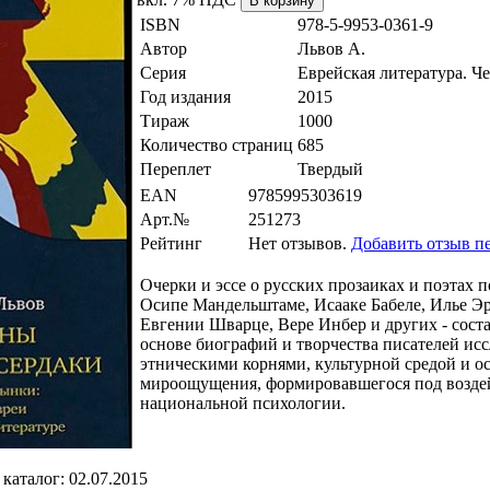
ISBN
978-5-9953-0361-9
Автор
Львов А.
Серия
Еврейская литература. Ч
Год издания
2015
Тираж
1000
Количество страниц
685
Переплет
Твердый
EAN
9785995303619
Арт.№
251273
Рейтинг
Нет отзывов.
Добавить отзыв п
Очерки и эссе о русских прозаиках и поэтах п
Осипе Мандельштаме, Исааке Бабеле, Илье Э
Евгении Шварце, Вере Инбер и других - соста
основе биографий и творчества писателей исс
этническими корнями, культурной средой и 
мироощущения, формировавшегося под возде
национальной психологии.
каталог: 02.07.2015