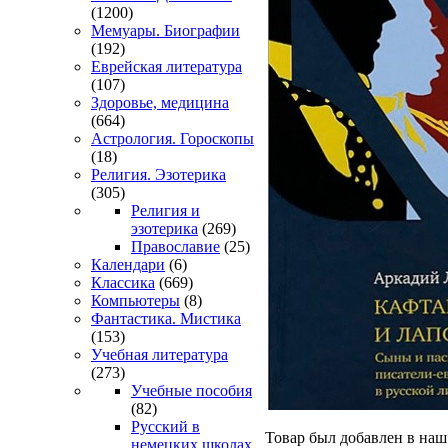
(1200)
Мемуары. Биографии
(192)
Еврейская литература
(107)
Здоровье, медицина
(664)
Астрология. Гороскопы
(18)
Религия. Эзотерика
(305)
Религия и
эзотерика
(269)
Православие
(25)
Календари
(6)
Классика
(669)
Компьютеры
(8)
Фантастика. Мистика
(153)
Учебная литература
(273)
Учебные пособия
(82)
Русский в
Товар был добавлен в наш 
немецких школах