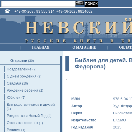
+49-(0)-203 / 93 555 314, +49-(0)-162 / 9814662
|
ГЛАВНАЯ
|
О МАГАЗИНЕ
|
ОПЛАТ
Библия для детей. В
Открытки
(30)
Федорова)
Поздравление
(7)
С днём рождения
(2)
Свадьба
(10)
Рождение ребёнка
(2)
Юбилей
(7)
ISBN
978-5-04-1
Для родственников и друзей
Автор
Худ. Федор
(1)
Серия
Библиотек
Рождество и Новый Год
(2)
Издательство
EKSMO
Открытка-кошелёк
(1)
Год издания
2025
Религия
(1)