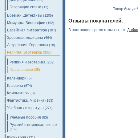
Говорящие сказки
(12)
Товар был доб
Боевики. Детективы
(1205)
Отзывы покупателей:
Мемуары. Биографии
(192)
В настоящее время отзывов нет.
Добав
Еврейская литература
(107)
Здоровье, медицина
(664)
Астрология. Гороскопы
(18)
Религия. Эзотерика
(305)
Религия и эзотерика
(269)
Православие
(25)
Календари
(6)
Классика
(674)
Компьютеры
(8)
Фантастика. Мистика
(153)
Учебная литература
(274)
Учебные пособия
(83)
Русский в немецких школах
(182)
Кулинария
(121)