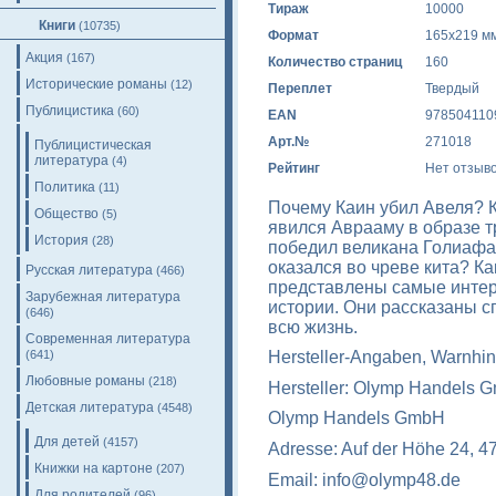
Тираж
10000
Книги
(10735)
Формат
165x219 м
Акция
(167)
Количество страниц
160
Исторические романы
(12)
Переплет
Твердый
Публицистика
(60)
EAN
978504110
Арт.№
271018
Публицистическая
литература
(4)
Рейтинг
Нет отзыв
Политика
(11)
Почему Каин убил Авеля? К
Общество
(5)
явился Аврааму в образе т
История
(28)
победил великана Голиафа
оказался во чреве кита? Ка
Русская литература
(466)
представлены самые интер
Зарубежная литература
истории. Они рассказаны с
(646)
всю жизнь.
Современная литература
(641)
Hersteller-Angaben, Warnhin
Любовные романы
(218)
Hersteller: Olymp Handels 
Детская литература
(4548)
Olymp Handels GmbH
Для детей
(4157)
Adresse: Auf der Höhe 24, 4
Книжки на картоне
(207)
Email: info@olymp48.de
Для родителей
(96)