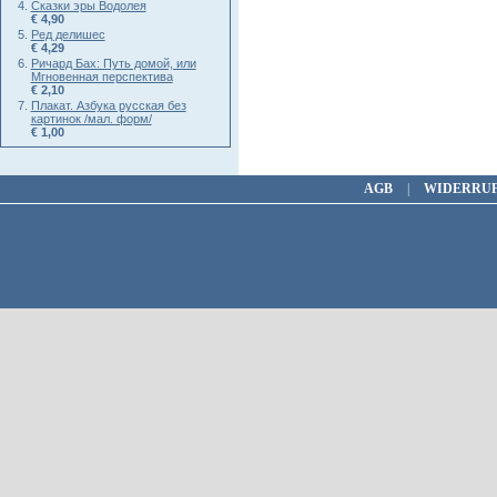
Сказки эры Водолея
€ 4,90
Ред делишес
€ 4,29
Ричард Бах: Путь домой, или
Мгновенная перспектива
€ 2,10
Плакат. Азбука русская без
картинок /мал. форм/
€ 1,00
AGB
|
WIDERRU