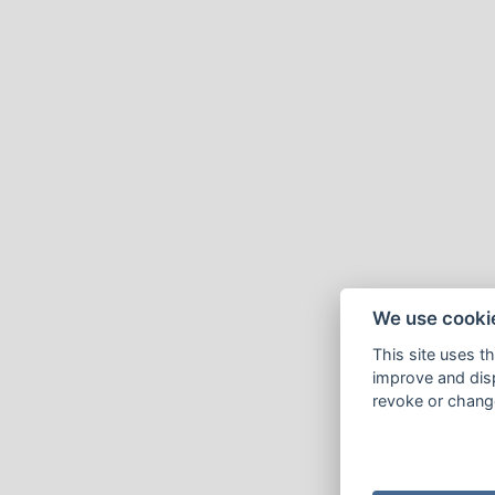
We use cooki
This site uses t
improve and disp
revoke or change