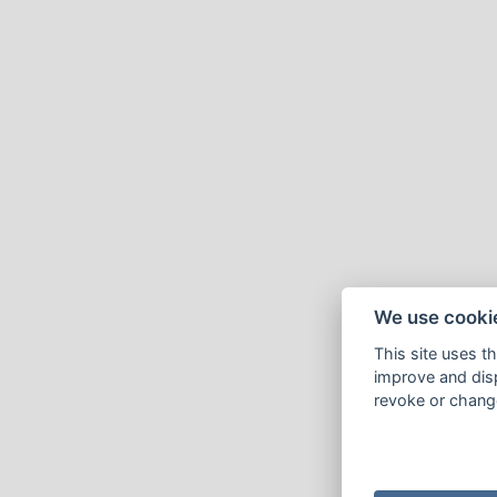
We use cooki
This site uses t
improve and disp
revoke or change