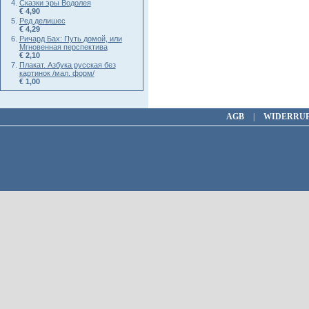
Сказки эры Водолея
€ 4,90
Ред делишес
€ 4,29
Ричард Бах: Путь домой, или
Мгновенная перспектива
€ 2,10
Плакат. Азбука русская без
картинок /мал. форм/
€ 1,00
AGB
|
WIDERRU