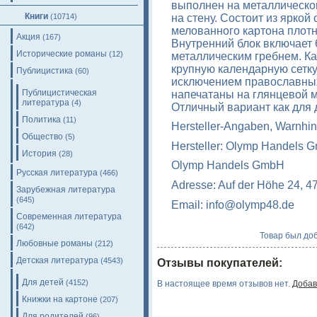
выполнен на металлическом
Книги
на стену. Состоит из яркой
(10714)
мелованного картона плотн
Акция
(167)
Внутренний блок включает 
Исторические романы
(12)
металлическим гребнем. К
крупную календарную сетку
Публицистика
(60)
исключением православных
Публицистическая
напечатаны на глянцевой м
литература
(4)
Отличный вариант как для д
Политика
(11)
Hersteller-Angaben, Warnhin
Общество
(5)
Hersteller: Olymp Handels 
История
(28)
Olymp Handels GmbH
Русская литература
(466)
Adresse: Auf der Höhe 24, 4
Зарубежная литература
(645)
Email: info@olymp48.de
Современная литература
(642)
Товар был доб
Любовные романы
(212)
Детская литература
(4543)
Отзывы покупателей:
Для детей
(4152)
В настоящее время отзывов нет.
Добав
Книжки на картоне
(207)
Для родителей
(96)