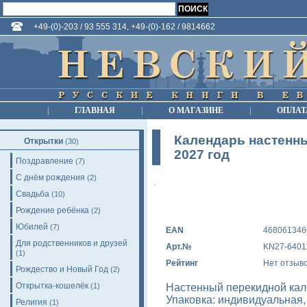
+49-(0)-203 / 93 555 314, +49-(0)-162 / 9814662
|
ГЛАВНАЯ
|
О МАГАЗИНЕ
|
ОПЛАТ
Календарь настенны
Открытки
(30)
2027 год
Поздравление
(7)
С днём рождения
(2)
Свадьба
(10)
Рождение ребёнка
(2)
Юбилей
(7)
EAN
468061346
Для родственников и друзей
Арт.№
KN27-6401
(1)
Рейтинг
Нет отзыв
Рождество и Новый Год
(2)
Открытка-кошелёк
Настенный перекидной кале
(1)
Упаковка: индивидуальная,
Религия
(1)