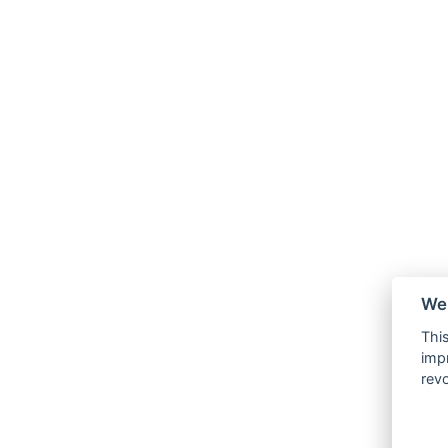
We 
This
impr
revo