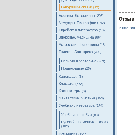
Для родителей
(96)
Говорящие сказки
(12)
Боевики. Детективы
(1205)
Отзыв
Мемуары. Биографии
(192)
В настоя
Еврейская литература
(107)
Здоровье, медицина
(664)
Астрология. Гороскопы
(18)
Религия. Эзотерика
(305)
Религия и эзотерика
(269)
Православие
(25)
Календари
(6)
Классика
(672)
Компьютеры
(8)
Фантастика. Мистика
(153)
Учебная литература
(274)
Учебные пособия
(83)
Русский в немецких школах
(182)
Кулинария
(121)