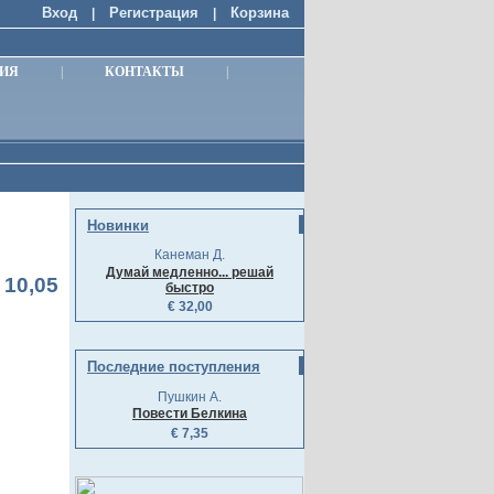
Вход
Регистрация
Корзина
|
|
ИЯ
|
КОНТАКТЫ
|
Новинки
Канеман Д.
Думай медленно... решай
 10,05
быстро
€ 32,00
Последние поступления
Пушкин А.
Повести Белкина
€ 7,35