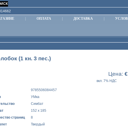
9814662
АГАЗИНЕ
|
ОПЛАТА
|
ДОСТАВКА
|
УСЛОВ
лобок (1 кн. 3 пес.)
Цена:
€
вкл. 7% НДС
9785506084457
я
УМка
тельство
Симбат
ат
152 х 185
ество страниц
8
плет
Твердый