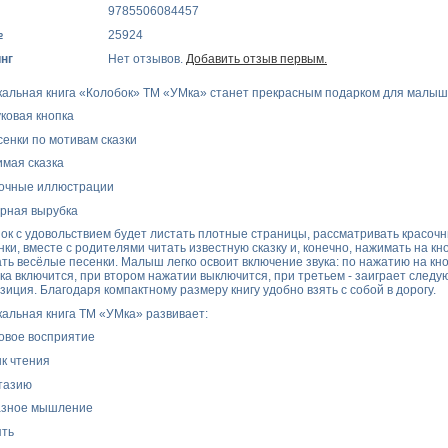
9785506084457
№
25924
нг
Нет отзывов.
Добавить отзыв первым.
альная книга «Колобок» ТМ «УМка» станет прекрасным подарком для малыш
вуковая кнопка
есенки по мотивам сказки
имая сказка
сочные иллюстрации
урная вырубка
ок с удовольствием будет листать плотные страницы, рассматривать красоч
нки, вместе с родителями читать известную сказку и, конечно, нажимать на кн
ть весёлые песенки. Малыш легко освоит включение звука: по нажатию на кн
ка включится, при втором нажатии выключится, при третьем - заиграет след
зиция. Благодаря компактному размеру книгу удобно взять с собой в дорогу.
альная книга ТМ «УМка» развивает:
ховое восприятие
ык чтения
тазию
азное мышление
ять