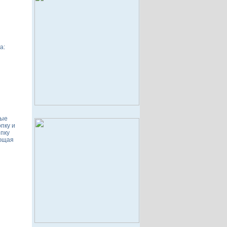
а:
ные
опку и
опку
ующая