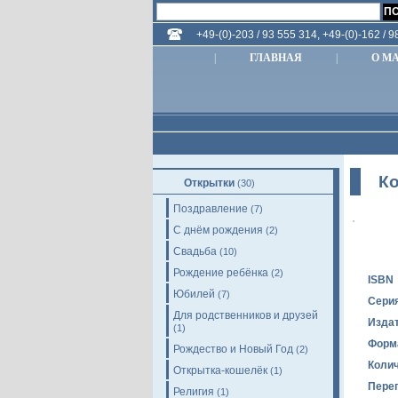
+49-(0)-203 / 93 555 314, +49-(0)-162 / 
|
ГЛАВНАЯ
|
О М
Ко
Открытки
(30)
Поздравление
(7)
С днём рождения
(2)
Свадьба
(10)
Рождение ребёнка
(2)
ISBN
Юбилей
(7)
Сери
Для родственников и друзей
Изда
(1)
Форм
Рождество и Новый Год
(2)
Колич
Открытка-кошелёк
(1)
Пере
Религия
(1)