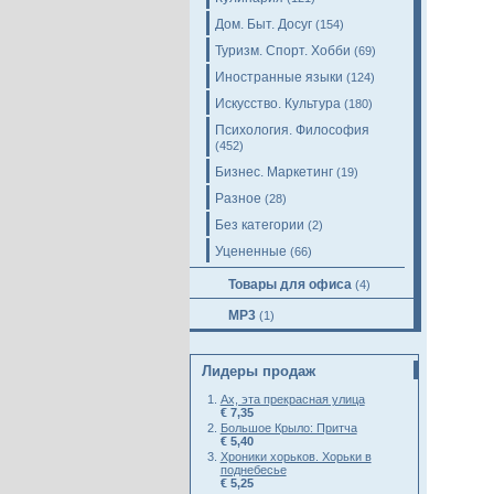
Дом. Быт. Досуг
(154)
Туризм. Спорт. Хобби
(69)
Иностранные языки
(124)
Искусство. Культура
(180)
Психология. Философия
(452)
Бизнес. Маркетинг
(19)
Разное
(28)
Без категории
(2)
Уцененные
(66)
Товары для офиса
(4)
MP3
(1)
Лидеры продаж
Ах, эта прекрасная улица
€ 7,35
Большое Крыло: Притча
€ 5,40
Хроники хорьков. Хорьки в
поднебесье
€ 5,25