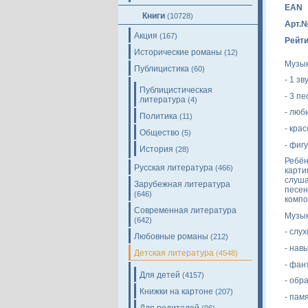
EAN
Книги
(10728)
Арт.
Акция
(167)
Рейти
Исторические романы
(12)
Музык
Публицистика
(60)
- 1 з
Публицистическая
- 3 п
литература
(4)
- люб
Политика
(11)
- кра
Общество
(5)
- фиг
История
(28)
Ребён
Русская литература
(466)
карти
слуша
Зарубежная литература
песен
(646)
компо
Современная литература
Музык
(642)
- слу
Любовные романы
(212)
- нав
Детская литература
(4548)
- фан
Для детей
(4157)
- обр
Книжки на картоне
(207)
- пам