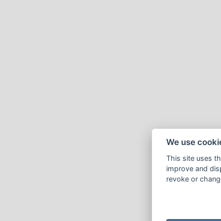
We use cooki
This site uses t
improve and disp
revoke or change