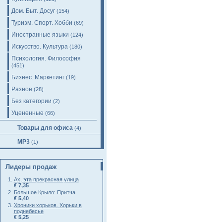
Дом. Быт. Досуг
(154)
Туризм. Спорт. Хобби
(69)
Иностранные языки
(124)
Искусство. Культура
(180)
Психология. Философия
(451)
Бизнес. Маркетинг
(19)
Разное
(28)
Без категории
(2)
Уцененные
(66)
Товары для офиса
(4)
MP3
(1)
Лидеры продаж
Ах, эта прекрасная улица
€ 7,35
Большое Крыло: Притча
€ 5,40
Хроники хорьков. Хорьки в
поднебесье
€ 5,25