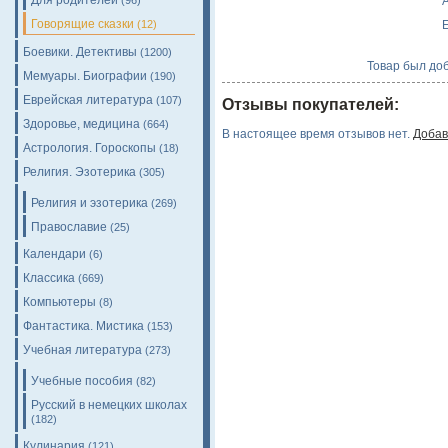
Для родителей
A
(96)
Говорящие сказки
E
(12)
Боевики. Детективы
(1200)
Товар был доб
Мемуары. Биографии
(190)
Еврейская литература
(107)
Отзывы покупателей:
Здоровье, медицина
(664)
В настоящее время отзывов нет.
Добав
Астрология. Гороскопы
(18)
Религия. Эзотерика
(305)
Религия и эзотерика
(269)
Православие
(25)
Календари
(6)
Классика
(669)
Компьютеры
(8)
Фантастика. Мистика
(153)
Учебная литература
(273)
Учебные пособия
(82)
Русский в немецких школах
(182)
Кулинария
(121)