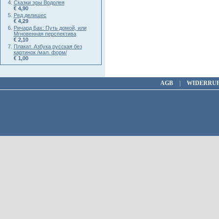
Сказки эры Водолея
€ 4,90
Ред делишес
€ 4,29
Ричард Бах: Путь домой, или
Мгновенная перспектива
€ 2,10
Плакат. Азбука русская без
картинок /мал. форм/
€ 1,00
AGB
|
WIDERRU