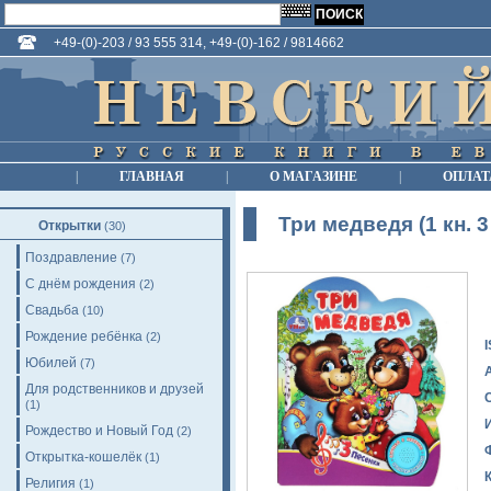
+49-(0)-203 / 93 555 314, +49-(0)-162 / 9814662
|
ГЛАВНАЯ
|
О МАГАЗИНЕ
|
ОПЛАТ
Три медведя (1 кн. 3
Открытки
(30)
Поздравление
(7)
С днём рождения
(2)
Свадьба
(10)
Рождение ребёнка
(2)
Юбилей
(7)
Для родственников и друзей
(1)
Рождество и Новый Год
(2)
Открытка-кошелёк
(1)
Религия
(1)