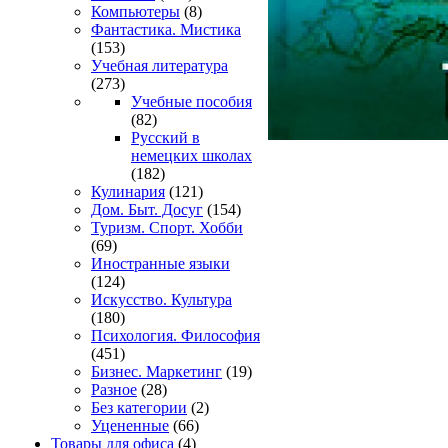
Компьютеры
(8)
Фантастика. Мистика
(153)
Учебная литература
(273)
Учебные пособия
(82)
Русский в
немецких школах
(182)
Кулинария
(121)
Дом. Быт. Досуг
(154)
Туризм. Спорт. Хобби
(69)
Иностранные языки
(124)
Искусство. Культура
(180)
Психология. Философия
(451)
Бизнес. Маркетинг
(19)
Разное
(28)
Без категории
(2)
Уцененные
(66)
Товары для офиса
(4)