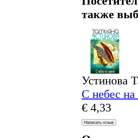
Посетител
также вы
Устинова Т
С небес на
€ 4,33