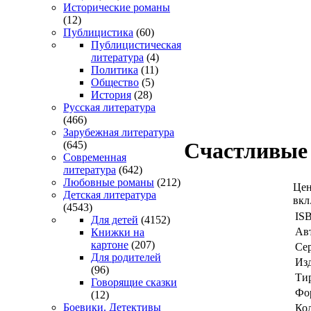
Исторические романы
(12)
Публицистика
(60)
Публицистическая
литература
(4)
Политика
(11)
Общество
(5)
История
(28)
Русская литература
(466)
Зарубежная литература
Счастливые 
(645)
Современная
литература
(642)
Любовные романы
(212)
Цен
Детская литература
вкл
(4543)
IS
Для детей
(4152)
Ав
Книжки на
картоне
(207)
Се
Для родителей
Изд
(96)
Ти
Говорящие сказки
Фо
(12)
Боевики. Детективы
Ко