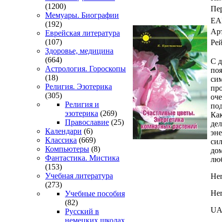
(1200)
Пе
Мемуары. Биографии
EA
(192)
Ар
Еврейская литература
(107)
Ре
Здоровье, медицина
(664)
С д
Астрология. Гороскопы
поя
(18)
сим
Религия. Эзотерика
про
(305)
оче
Религия и
под
эзотерика
(269)
Как
Православие
(25)
дел
Календари
(6)
эне
Классика
(669)
сил
Компьютеры
(8)
дом
Фантастика. Мистика
лю
(153)
Учебная литература
Her
(273)
Her
Учебные пособия
(82)
UA
Русский в
немецких школах