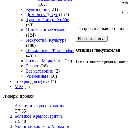
Adr
(182)
Кулинария
(121)
Ema
Дом. Быт. Досуг
(154)
Туризм. Спорт. Хобби
(69)
Товар был добавлен в наш 
Иностранные языки
(124)
Искусство. Культура
(180)
Отзывы покупателей:
Психология. Философия
(451)
Бизнес. Маркетинг
(19)
В настоящее время отзыво
Разное
(28)
Без категории
(2)
Уцененные
(66)
Товары для офиса
(4)
MP3
(1)
Лидеры продаж
Ах, эта прекрасная улица
€ 7,35
Большое Крыло: Притча
€ 5,40
Хроники хорьков. Хорьки в