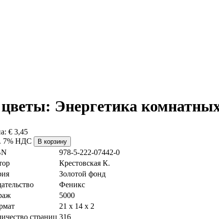
цветы: Энергетика комнатных
а:
€ 3,45
. 7% НДС
BN
978-5-222-07442-0
тор
Крестовская К.
рия
Золотой фонд
ательство
Феникс
раж
5000
рмат
21 x 14 x 2
личество страниц
316