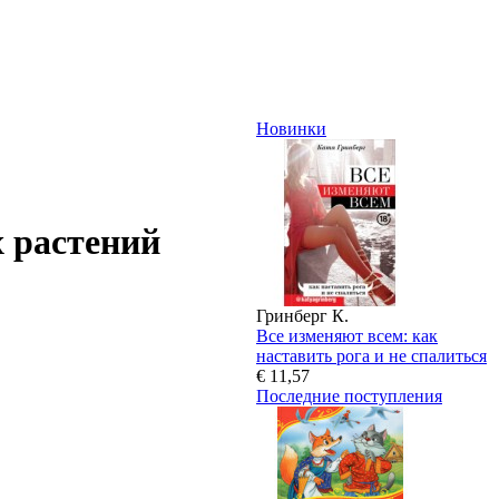
Новинки
 растений
Гринберг К.
Все изменяют всем: как
наставить рога и не спалиться
€ 11,57
Последние поступления