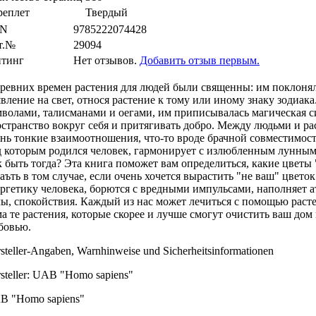
реплет
Твердый
N
9785222074428
т.№
29094
йтинг
Нет отзывов.
Добавить отзыв первым.
ревних времен растения для людей были священны: им поклонял
вление на свет, относя растение к тому или иному знаку зодиак
волами, талисманами и оегами, им приписывалась магическая си
странство вокруг себя и притягивать добро. Между людьми и р
нь тонкие взаимоотношения, что-то вроде брачной совместимости
 которым родился человек, гармонирует с излюбленным лунным 
 быть тогда? Эта книга поможет вам определиться, какие цветы "в
аъть в том случае, если очень хочется вырастить "не ваш" цвет
ргетику человека, борются с вредными импульсами, наполняет а
ы, спокойствия. Каждый из нас может лечиться с помощью раст
а те растения, которые скорее и лучше смогут очистить ваш дом
бовью.
steller-Angaben, Warnhinweise und Sicherheitsinformationen
steller: UAB "Homo sapiens"
B "Homo sapiens"