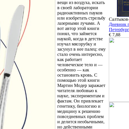
вещи из воздуха, искать
в своей лаборатории
радиоактивных пауков
или изобретать стрельбу
Салтыков
лазерными лучами. А
Дневник 
вот автор этой книги
Петербур
понял, что займется
€ 7,88
наукой, когда в детстве
изучал мясорубку и
засунул в нее палец: ему
стало очень интересно,
как работает
человеческое тело и —
особенно — как
остановить кровь. С
помощью этой книги
Мартин Модер заражает
читателя любовью к
науке, экспериментам и
фактам. Он привлекает
генетику, биологию и
медицину к решению
повседневных проблем
и делится необычными,
но действенными