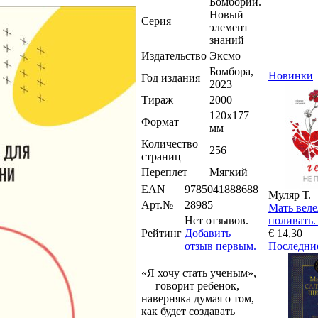
Бомборий.
Новый
Серия
элемент
знаний
Издательство
Эксмо
Бомбора,
Новинки
Год издания
2023
Тираж
2000
120x177
Формат
мм
Количество
256
страниц
Переплет
Мягкий
EAN
9785041888688
Муляр Т.
Арт.№
28985
Мать веле
Нет отзывов.
поливать.
Рейтинг
Добавить
€ 14,30
отзыв первым.
Последни
«Я хочу стать ученым»,
— говорит ребенок,
наверняка думая о том,
как будет создавать