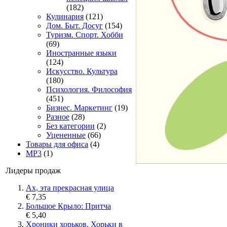
(182)
Кулинария
(121)
Дом. Быт. Досуг
(154)
Туризм. Спорт. Хобби
(69)
Иностранные языки
(124)
Искусство. Культура
(180)
Психология. Философия
(451)
Бизнес. Маркетинг
(19)
Разное
(28)
Без категории
(2)
Уцененные
(66)
Товары для офиса
(4)
MP3
(1)
Лидеры продаж
Ах, эта прекрасная улица
€ 7,35
Большое Крыло: Притча
€ 5,40
Хроники хорьков. Хорьки в