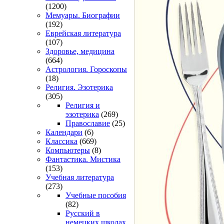
(1200)
Мемуары. Биографии
(192)
Еврейская литература
(107)
Здоровье, медицина
(664)
Астрология. Гороскопы
(18)
Религия. Эзотерика
(305)
Религия и
эзотерика
(269)
Православие
(25)
Календари
(6)
Классика
(669)
Компьютеры
(8)
Фантастика. Мистика
(153)
Учебная литература
(273)
Учебные пособия
(82)
Русский в
немецких школах