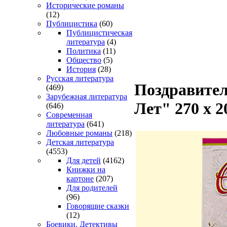
Исторические романы
(12)
Публицистика
(60)
Публицистическая
литература
(4)
Политика
(11)
Общество
(5)
История
(28)
Русская литература
Поздравител
(469)
Зарубежная литература
Лет" 270 х 
(646)
Современная
литература
(641)
Любовные романы
(218)
Детская литература
(4553)
Для детей
(4162)
Книжки на
картоне
(207)
Для родителей
(96)
Говорящие сказки
(12)
Боевики. Детективы