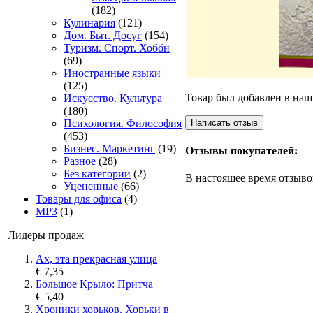
(182)
Кулинария
(121)
Дом. Быт. Досуг
(154)
Туризм. Спорт. Хобби
(69)
Иностранные языки
(125)
Товар был добавлен в наш 
Искусство. Культура
(180)
Психология. Философия
(453)
Бизнес. Маркетинг
(19)
Отзывы покупателей:
Разное
(28)
Без категории
(2)
В настоящее время отзыво
Уцененные
(66)
Товары для офиса
(4)
MP3
(1)
Лидеры продаж
Ах, эта прекрасная улица
€ 7,35
Большое Крыло: Притча
€ 5,40
Хроники хорьков. Хорьки в