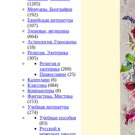
(1205)
Мемуары. Биографии
(192)
Еврейская литература
(107)
Здоровье, медицина
(664)
Астрология. Гороскопы
(18)
Религия. Эзотерика
(305)
Религия и
эзотерика
(269)
Православие
(25)
Календари
(6)
Классика
(684)
Компьютеры
(8)
Фантастика. Мистика
(153)
Учебная литература
(274)
Учебные пособия
(83)
Русский в
немецких школах