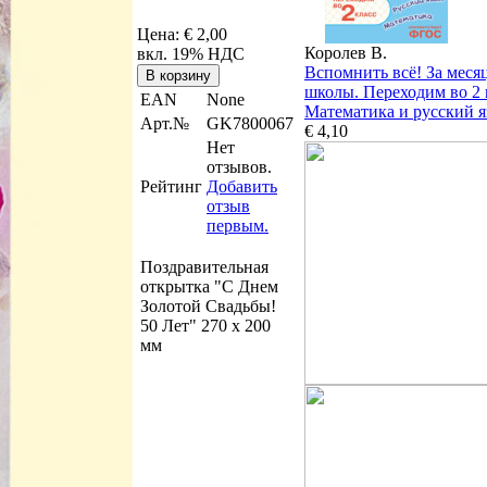
Цена:
€ 2,00
Королев В.
вкл. 19% НДС
Вспомнить всё! За меся
школы. Переходим во 2 
EAN
None
Математика и русский 
Арт.№
GK7800067
€ 4,10
Нет
отзывов.
Рейтинг
Добавить
отзыв
первым.
Поздравительная
открытка "С Днем
Золотой Свадьбы!
50 Лет" 270 х 200
мм