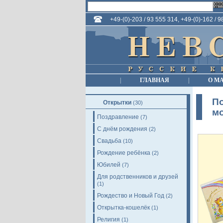
+49-(0)-203 / 93 555 314, +49-(0)-162 / 
|
ГЛАВНАЯ
|
О М
По
Открытки
(30)
мо
Поздравление
(7)
С днём рождения
(2)
Свадьба
(10)
Рождение ребёнка
(2)
Юбилей
(7)
Для родственников и друзей
(1)
Рождество и Новый Год
(2)
Открытка-кошелёк
(1)
Религия
(1)