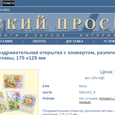
9814662
АГАЗИНЕ
|
ОПЛАТА
|
ДОСТАВКА
|
УСЛОВ
здравительная открытка с конвертом, разли
тивы, 175 х125 мм
Цена:
вкл. 19% НДС
EAN
None
Арт.№
Gk01001_6
Рейтинг
Нет отзывов.
Добавить 
первым.
Поздравительная открытка, различные мотивы, 
конгревом, 175 х125 мм