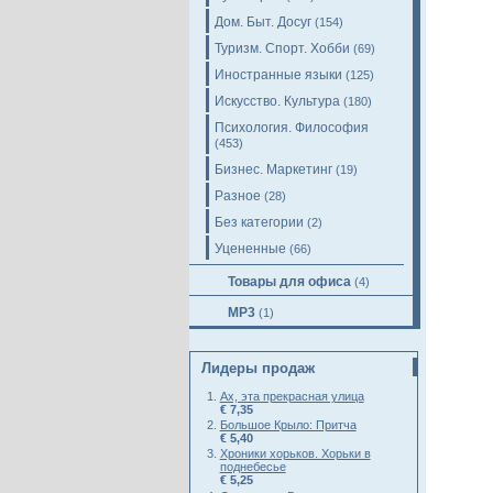
Дом. Быт. Досуг
(154)
Туризм. Спорт. Хобби
(69)
Иностранные языки
(125)
Искусство. Культура
(180)
Психология. Философия
(453)
Бизнес. Маркетинг
(19)
Разное
(28)
Без категории
(2)
Уцененные
(66)
Товары для офиса
(4)
MP3
(1)
Лидеры продаж
Ах, эта прекрасная улица
€ 7,35
Большое Крыло: Притча
€ 5,40
Хроники хорьков. Хорьки в
поднебесье
€ 5,25