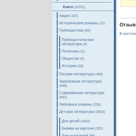
Книги
(10751)
Акция
(167)
Исторические романы
(12)
Отзыв
Публицистика
(60)
В настоя
Публицистическая
литература
(4)
Политика
(11)
Общество
(5)
История
(28)
Русская литература
(469)
Зарубежная литература
(646)
Современная литература
(641)
Любовные романы
(218)
Детская литература
(4553)
Для детей
(4162)
Книжки на картоне
(207)
Для родителей
(96)