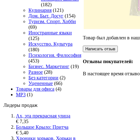
(182)
Кулинария
(121)
Дом. Быт. Досуг
(154)
Туризм. Спорт. Хобби
(69)
Иностранные языки
Товар был добавлен в наш 
(125)
Искусство. Культура
(180)
Психология. Философия
(453)
Отзывы покупателей:
Бизнес. Маркетинг
(19)
Разное
(28)
В настоящее время отзыво
Без категории
(2)
Уцененные
(66)
Товары для офиса
(4)
MP3
(1)
Лидеры продаж
Ах, эта прекрасная улица
€ 7,35
Большое Крыло: Притча
€ 5,40
Хроники хорьков. Хорьки в