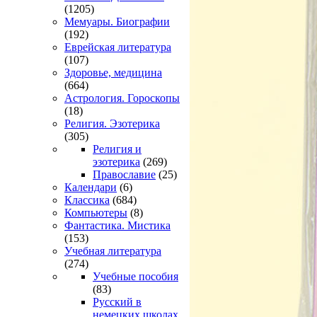
(1205)
Мемуары. Биографии
(192)
Еврейская литература
(107)
Здоровье, медицина
(664)
Астрология. Гороскопы
(18)
Религия. Эзотерика
(305)
Религия и
эзотерика
(269)
Православие
(25)
Календари
(6)
Классика
(684)
Компьютеры
(8)
Фантастика. Мистика
(153)
Учебная литература
(274)
Учебные пособия
(83)
Русский в
немецких школах