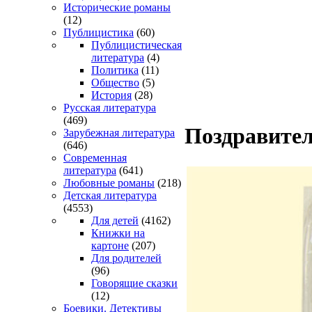
Исторические романы
(12)
Публицистика
(60)
Публицистическая
литература
(4)
Политика
(11)
Общество
(5)
История
(28)
Русская литература
(469)
Поздравител
Зарубежная литература
(646)
Современная
литература
(641)
Любовные романы
(218)
Детская литература
(4553)
Для детей
(4162)
Книжки на
картоне
(207)
Для родителей
(96)
Говорящие сказки
(12)
Боевики. Детективы