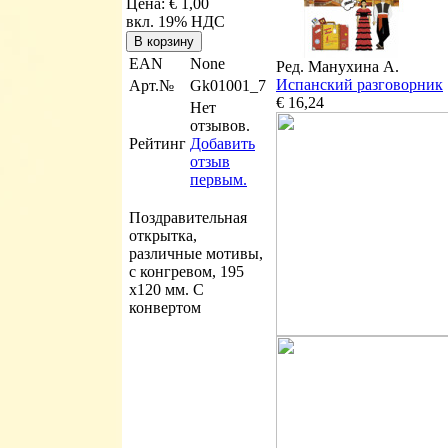
Цена:
€ 1,00
вкл. 19% НДС
EAN
None
Ред. Манухина А.
Испанский разговорник
Арт.№
Gk01001_7
€ 16,24
Нет
отзывов.
Рейтинг
Добавить
отзыв
первым.
Поздравительная
открытка,
различные мотивы,
с конгревом, 195
х120 мм. С
конвертом