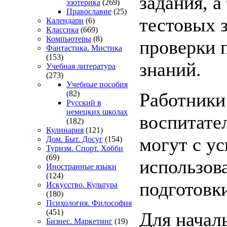
задания, а
эзотерика
(269)
Православие
(25)
тестовых 
Календари
(6)
Классика
(669)
Компьютеры
(8)
проверки 
Фантастика. Мистика
(153)
знаний.
Учебная литература
(273)
Учебные пособия
Работники
(82)
Русский в
немецких школах
воспитате
(182)
Кулинария
(121)
могут с у
Дом. Быт. Досуг
(154)
Туризм. Спорт. Хобби
(69)
использова
Иностранные языки
(124)
подготовки
Искусство. Культура
(180)
Психология. Философия
(451)
Для начал
Бизнес. Маркетинг
(19)