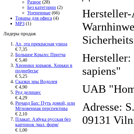
Разное
(28)
Без категории
(2)
Hersteller
Уцененные
(66)
Товары для офиса
(4)
Warnhinwe
MP3
(1)
Лидеры продаж
Sicherheit
Ах, эта прекрасная улица
€ 7,35
Herstelle
Большое Крыло: Притча
€ 5,40
Хроники хорьков. Хорьки в
sapiens"
поднебесье
€ 5,25
Сказки эры Водолея
UAB "Homo
€ 4,90
Ред делишес
€ 4,29
Adresse: S
Ричард Бах: Путь домой, или
Мгновенная перспектива
€ 2,10
09131 Viln
Плакат. Азбука русская без
картинок /мал. форм/
€ 1,00