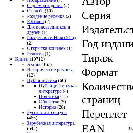
Автор
Поздравление
(7)
С днём рождения
(2)
Свадьба
(10)
Серия
Рождение ребёнка
(2)
Юбилей
(7)
Издательс
Для родственников и
друзей
(1)
Рождество и Новый Год
Год издан
(2)
Открытка-кошелёк
(1)
Религия
(1)
Тираж
Книги
(10712)
Акция
(167)
Формат
Исторические романы
(12)
Публицистика
(60)
Количеств
Публицистическая
литература
(4)
страниц
Политика
(11)
Общество
(5)
История
(28)
Переплет
Русская литература
(466)
Зарубежная литература
EAN
9
(645)