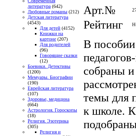
Современная
Арт.№
литература
(642)
2
Любовные романы
(212)
Детская литература
Рейтинг
(4543)
Н
Для детей
(4152)
Книжки на
картоне
(207)
В пособии
Для родителей
(96)
педагогов
Говорящие сказки
(12)
Боевики. Детективы
собраны и
(1200)
Мемуары. Биографии
рассмотре
(190)
Еврейская литература
темы для 
(107)
Здоровье, медицина
(664)
к школе. 
Астрология. Гороскопы
(18)
подобраны
Религия. Эзотерика
(305)
Религия и