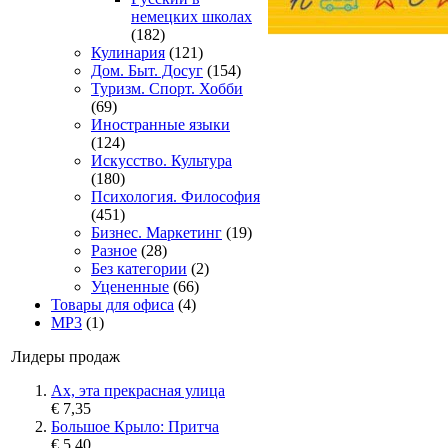
немецких школах
(182)
Кулинария
(121)
Дом. Быт. Досуг
(154)
Туризм. Спорт. Хобби
(69)
Иностранные языки
(124)
Искусство. Культура
(180)
Психология. Философия
(451)
Бизнес. Маркетинг
(19)
Разное
(28)
Без категории
(2)
Уцененные
(66)
Товары для офиса
(4)
MP3
(1)
Лидеры продаж
Ах, эта прекрасная улица
€ 7,35
Большое Крыло: Притча
€ 5,40