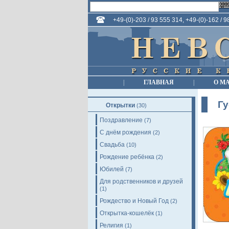
+49-(0)-203 / 93 555 314, +49-(0)-162 / 
|
ГЛАВНАЯ
|
О М
Гу
Открытки
(30)
Поздравление
(7)
С днём рождения
(2)
Свадьба
(10)
Рождение ребёнка
(2)
Юбилей
(7)
Для родственников и друзей
(1)
Рождество и Новый Год
(2)
Открытка-кошелёк
(1)
Религия
(1)