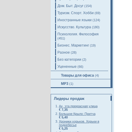
Дом. Быт. Досуг
(154)
Туризм. Спорт. Хобби
(69)
Иностранные языки
(124)
Искусство. Культура
(180)
Психология. Философия
(451)
Бизнес. Маркетинг
(19)
Разное
(28)
Без категории
(2)
Уцененные
(66)
Товары для офиса
(4)
MP3
(1)
Лидеры продаж
Ах, эта прекрасная улица
€ 7,35
Большое Крыло: Притча
€ 5,40
Хроники хорьков. Хорьки в
поднебесье
€ 5,25