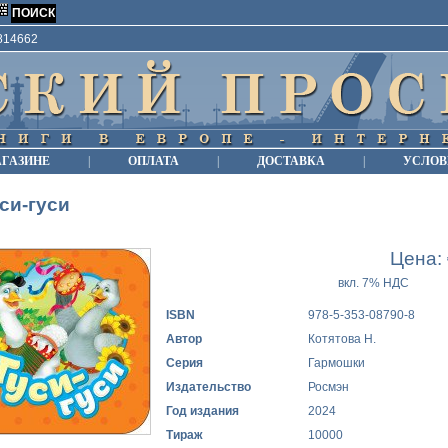
9814662
АГАЗИНЕ
|
ОПЛАТА
|
ДОСТАВКА
|
УСЛОВ
си-гуси
Цена:
вкл. 7% НДС
ISBN
978-5-353-08790-8
Автор
Котятова Н.
Серия
Гармошки
Издательство
Росмэн
Год издания
2024
Тираж
10000