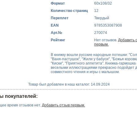
Формат
60х108/32
Количество страниц
12
Переплет
Твердый
EAN
9785353087908
Арт.№
270074
Рейтинг
Нет отзывов.
Добавить 
первым.
В книжку вошли русские народные потешки: "Со
"Ваня-пастушок", "Жили у бабуси", "Божья коровка
"Киски", "Приятного аппетита". Книжка-гармошка 
веселыми иллюстрациями прекрасно подойдет 
совместного чтения и игры с малышом.
Товар был добавлен в наш каталог: 14.09.2024
ы покупателей:
щее время отзывов нет.
Добавить отзыв первым.