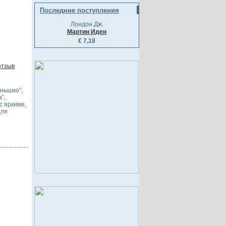
Последние поступления
Лондон Дж.
Мартин Иден
€ 7,18
отзыв
лнышко",
",
с яркими,
для