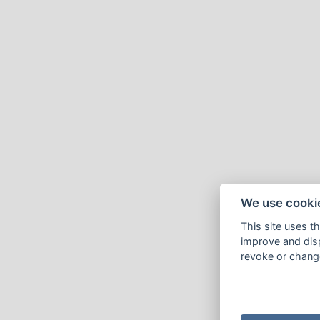
We use cooki
This site uses t
improve and disp
revoke or change