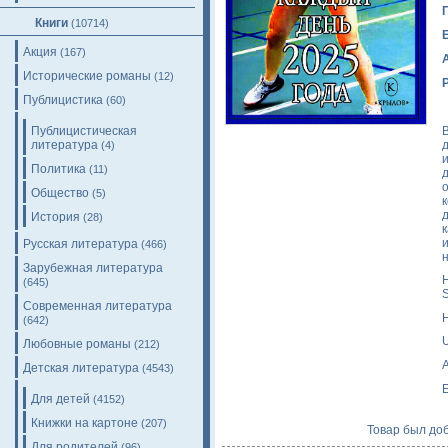
Книги
(10714)
Акция
(167)
Исторические романы
(12)
Публицистика
(60)
Публицистическая
литература
(4)
Политика
(11)
Общество
(5)
История
(28)
Русская литература
(466)
Зарубежная литература
H
(645)
S
Современная литература
H
(642)
Любовные романы
(212)
A
Детская литература
(4543)
E
Для детей
(4152)
Книжки на картоне
(207)
Товар был доб
Для родителей
(96)