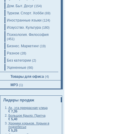
Дом. Быт. Досуг
(154)
Туризм. Спорт. Хобби
(69)
Иностранные языки
(124)
Искусство. Культура
(180)
Психология. Философия
(451)
Бизнес. Маркетинг
(19)
Разное
(28)
Без категории
(2)
Уцененные
(66)
Товары для офиса
(4)
MP3
(1)
Лидеры продаж
Ах, эта прекрасная улица
€ 7,35
Большое Крыло: Притча
€ 5,40
Хроники хорьков. Хорьки в
поднебесье
€ 5,25