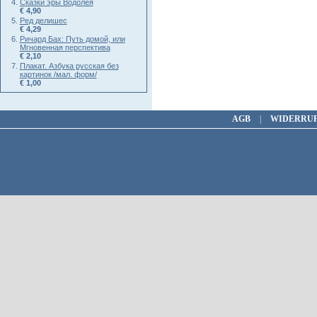
Сказки эры Водолея
€ 4,90
Ред делишес
€ 4,29
Ричард Бах: Путь домой, или
Мгновенная перспектива
€ 2,10
Плакат. Азбука русская без
картинок /мал. форм/
€ 1,00
AGB
|
WIDERRU