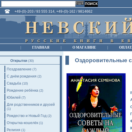
+49-(0)-203 / 93 555 314, +49-(0)-162 / 9814662
|
ГЛАВНАЯ
|
О МАГАЗИНЕ
|
ОПЛАТ
Оздоровительные с
Открытки
(30)
Поздравление
(7)
С днём рождения
(2)
Свадьба
(10)
Рождение ребёнка
(2)
Юбилей
(7)
Для родственников и друзей
(1)
Рождество и Новый Год
(2)
Открытка-кошелёк
(1)
Религия
(1)