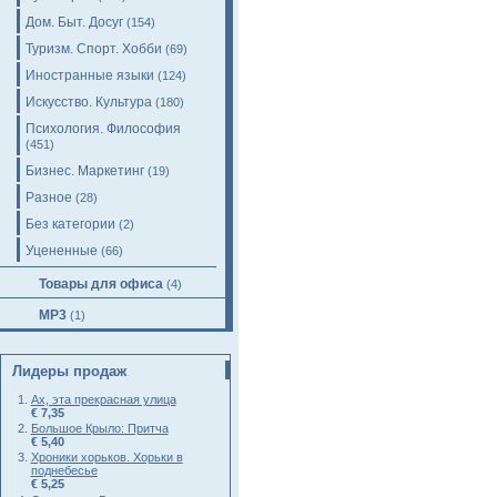
Дом. Быт. Досуг
(154)
Туризм. Спорт. Хобби
(69)
Иностранные языки
(124)
Искусство. Культура
(180)
Психология. Философия
(451)
Бизнес. Маркетинг
(19)
Разное
(28)
Без категории
(2)
Уцененные
(66)
Товары для офиса
(4)
MP3
(1)
Лидеры продаж
Ах, эта прекрасная улица
€ 7,35
Большое Крыло: Притча
€ 5,40
Хроники хорьков. Хорьки в
поднебесье
€ 5,25