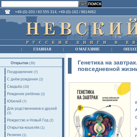
+49-(0)-203 / 93 555 314, +49-(0)-162 / 9814662
|
ГЛАВНАЯ
|
О МАГАЗИНЕ
|
ОПЛАТ
Генетика на завтра
Открытки
(30)
повседневной жизн
Поздравление
(7)
С днём рождения
(2)
Свадьба
(10)
Рождение ребёнка
(2)
Юбилей
(7)
Для родственников и друзей
(1)
Рождество и Новый Год
(2)
Открытка-кошелёк
(1)
Религия
(1)