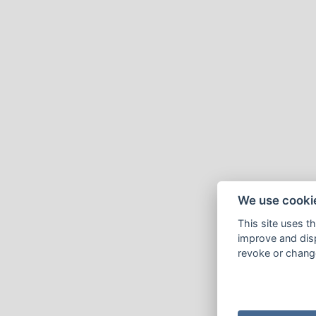
We use cooki
This site uses t
improve and disp
revoke or change