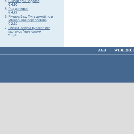
Сказки эры Водолея
€ 4,90
Ред делишес
€ 4,29
Ричард Бах: Путь домой, или
Мгновенная перспектива
€ 2,10
Плакат. Азбука русская без
картинок /мал. форм/
€ 1,00
AGB
|
WIDERRU