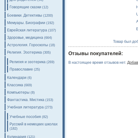
H
Говорящие сказки
(12)
Боевики. Детективы
(1200)
A
Мемуары. Биографии
(192)
E
Еврейская литература
(107)
Здоровье, медицина
(664)
Товар был доб
Астрология. Гороскопы
(18)
Религия. Эзотерика
(305)
Отзывы покупателей:
Религия и эзотерика
(269)
В настоящее время отзывов нет.
Добав
Православие
(25)
Календари
(6)
Классика
(669)
Компьютеры
(8)
Фантастика. Мистика
(153)
Учебная литература
(273)
Учебные пособия
(82)
Русский в немецких школах
(182)
Кулинария
(121)