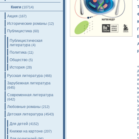
Книги
(10714)
Акция
(167)
Исторические романы
(12)
Публицистика
(60)
Публицистическая
литература
(4)
Политика
(11)
Общество
(5)
История
(28)
д
Русская литература
(466)
Зарубежная литература
к
(645)
м
Современная литература
(642)
Любовные романы
(212)
Детская литература
(4543)
Для детей
(4152)
Книжки на картоне
(207)
H
Для родителей
S
(96)