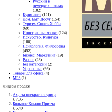
Русский в
немецких школах
(182)
Кулинария
(121)
Дом. Быт. Досуг
(154)
Туризм. Спорт. Хобби
(69)
Иностранные языки
(124)
Искусство. Культура
(180)
Психология. Философия
(452)
Бизнес. Маркетинг
(19)
Разное
(28)
Без категории
(2)
Уцененные
(66)
Товары для офиса
(4)
MP3
(1)
Лидеры продаж
Ах, эта прекрасная улица
€ 7,35
Большое Крыло: Притча
€ 5,40