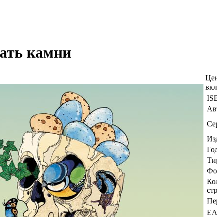
ать камни
Це
вк
IS
Ав
Се
Из
Го
Ти
Фо
Ко
ст
Пе
E