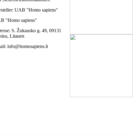
rsteller: UAB "Homo sapiens"
B "Homo sapiens"
esse: S. Žukausko g. 49, 09131
nius, Litauen
il: info@homosapiens.lt