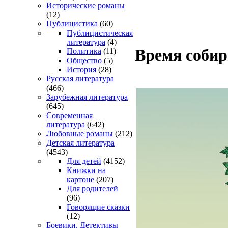
Исторические романы
(12)
Публицистика
(60)
Публицистическая
литература
(4)
Время собир
Политика
(11)
Общество
(5)
История
(28)
Русская литература
(466)
Зарубежная литература
(645)
Современная
литература
(642)
Любовные романы
(212)
Детская литература
(4543)
Для детей
(4152)
Книжки на
картоне
(207)
Для родителей
(96)
Говорящие сказки
(12)
Боевики. Детективы