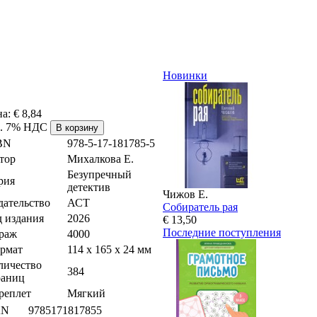
Новинки
на:
€ 8,84
л. 7% НДС
BN
978-5-17-181785-5
тор
Михалкова Е.
Безупречный
рия
детектив
Чижов Е.
дательство
АСТ
Собиратель рая
д издания
2026
€ 13,50
Последние поступления
раж
4000
рмат
114 х 165 x 24 мм
личество
384
раниц
реплет
Мягкий
AN
9785171817855