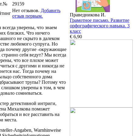
т.№
29159
Нет отзывов.
Добавить
йтинг
Праведникова И.
отзыв первым.
Грамотное письмо. Развитие
орфографического навыка. 3
 всегда уверены, что знаем
класс
оих близких. Что ничего
€ 6,90
рашного не скрыто в далеком
тстве любимого супруга. Но
гда почему другие -окружающие
к странно себя ведут? Мы всегда
ерены, что все плохое может
учиться с другими и никогда не
снется нас. Тогда почему на
ыльцо собственного дома
дбрасывают трупы? Потому что
 слишком уверены в том, в чем
едовало сомневаться.
стер детективной интриги,
ена Михалкова поможет
обраться и все расставить на
ои места.
steller-Angaben, Warnhinweise
 Sicherheitsinformationen