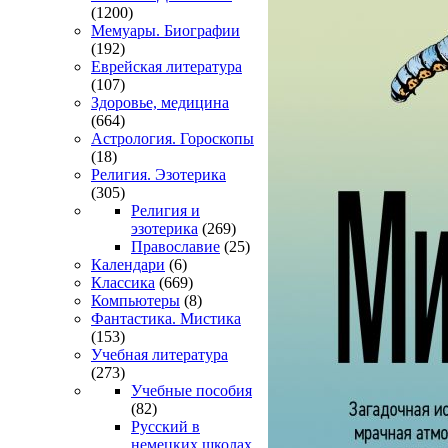
(1200)
Мемуары. Биографии
(192)
Еврейская литература
(107)
Здоровье, медицина
(664)
Астрология. Гороскопы
(18)
Религия. Эзотерика
(305)
Религия и
эзотерика
(269)
Православие
(25)
Календари
(6)
Классика
(669)
Компьютеры
(8)
Фантастика. Мистика
(153)
Учебная литература
(273)
Учебные пособия
(82)
Русский в
немецких школах