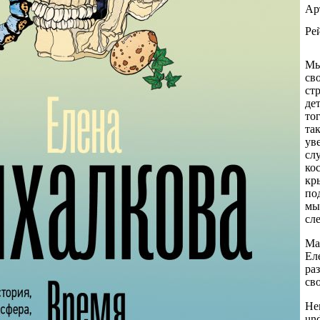
Ар
Ре
Мы
св
ст
де
то
та
ув
сл
ко
кр
по
мы
сл
Ма
Ел
раз
св
Her
und