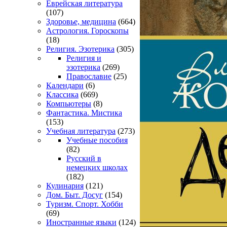
Еврейская литература
(107)
Здоровье, медицина
(664)
Астрология. Гороскопы
(18)
Религия. Эзотерика
(305)
Религия и
эзотерика
(269)
Православие
(25)
Календари
(6)
Классика
(669)
Компьютеры
(8)
Фантастика. Мистика
(153)
Учебная литература
(273)
Учебные пособия
(82)
Русский в
немецких школах
(182)
Кулинария
(121)
Дом. Быт. Досуг
(154)
Туризм. Спорт. Хобби
(69)
Иностранные языки
(124)