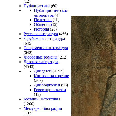
(12)
Публицистика
(60)
Публицистическая
литература
(4)
Политика
(11)
Общество
(5)
История
(28)
Русская литература
(466)
Зарубежная литература
(645)
Современная литература
(642)
Любовные романы
(212)
Детская литература
(4543)
Для детей
(4152)
Книжки на картоне
(207)
Для родителей
(96)
Говорящие сказки
(12)
Боевики. Детективы
(1200)
Мемуары. Биографии
(192)