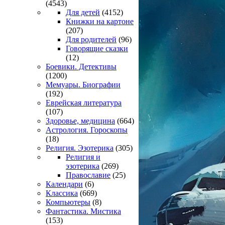
(4543)
Для детей
(4152)
Книжки на картоне
(207)
Для родителей
(96)
Говорящие сказки
(12)
Боевики. Детективы
(1200)
Мемуары. Биографии
(192)
Еврейская литература
(107)
Здоровье, медицина
(664)
Астрология. Гороскопы
(18)
Религия. Эзотерика
(305)
Религия и
эзотерика
(269)
Православие
(25)
Календари
(6)
Классика
(669)
Компьютеры
(8)
Фантастика. Мистика
(153)