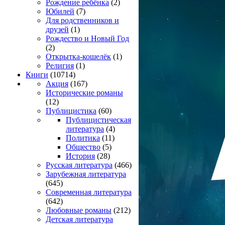
Рождение ребёнка
(2)
Юбилей
(7)
Для родственников и
друзей
(1)
Рождество и Новый Год
(2)
Открытка-кошелёк
(1)
Религия
(1)
Книги
(10714)
Акция
(167)
Исторические романы
(12)
Публицистика
(60)
Публицистическая
литература
(4)
Политика
(11)
Общество
(5)
История
(28)
Русская литература
(466)
Зарубежная литература
(645)
Современная литература
(642)
Любовные романы
(212)
Детская литература