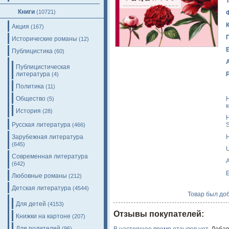
Книги
(10721)
Акция
(167)
Исторические романы
(12)
Публицистика
(60)
Публицистическая
литература
(4)
Политика
(11)
Общество
(5)
История
(28)
H
Русская литература
S
(466)
H
Зарубежная литература
(645)
Современная литература
A
(642)
E
Любовные романы
(212)
Детская литература
(4544)
Товар был доб
Для детей
(4153)
Отзывы покупателей:
Книжки на картоне
(207)
Для родителей
(96)