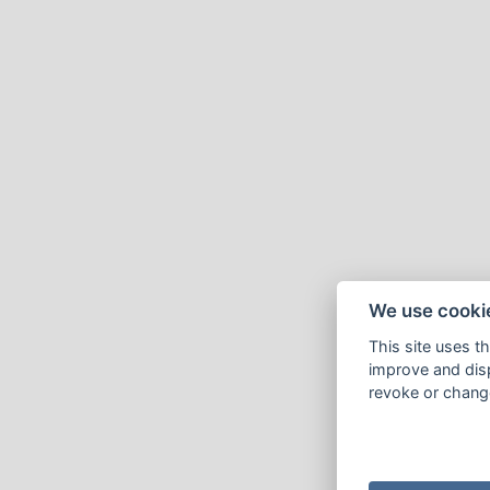
We use cooki
This site uses t
improve and disp
revoke or change