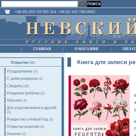
+49-(0)-203 / 93 555 314, +49-(0)-162 / 9814662
|
ГЛАВНАЯ
|
О МАГАЗИНЕ
|
ОПЛАТ
Книга для записи р
Открытки
(30)
Поздравление
(7)
С днём рождения
(2)
Свадьба
(10)
Рождение ребёнка
(2)
Юбилей
(7)
Для родственников и друзей
(1)
Рождество и Новый Год
(2)
Открытка-кошелёк
(1)
Религия
(1)