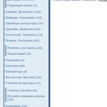
В настоящее время отзывов нет.
Добав
Говорящие сказки
(12)
Боевики. Детективы
(1205)
Мемуары. Биографии
(192)
Еврейская литература
(107)
Здоровье, медицина
(664)
Астрология. Гороскопы
(18)
Религия. Эзотерика
(305)
Религия и эзотерика
(269)
Православие
(25)
Календари
(6)
Классика
(669)
Компьютеры
(8)
Фантастика. Мистика
(153)
Учебная литература
(273)
Учебные пособия
(82)
Русский в немецких школах
(182)
Кулинария
(121)