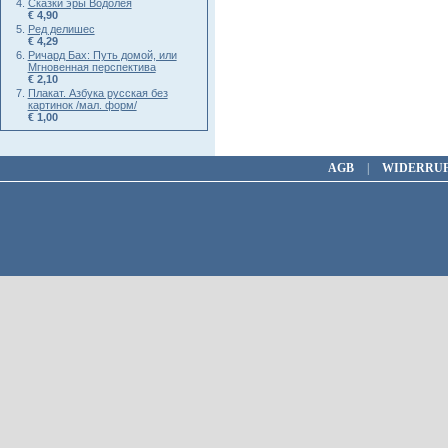
Сказки эры Водолея
€ 4,90
Ред делишес
€ 4,29
Ричард Бах: Путь домой, или
Мгновенная перспектива
€ 2,10
Плакат. Азбука русская без
картинок /мал. форм/
€ 1,00
AGB
|
WIDERRU