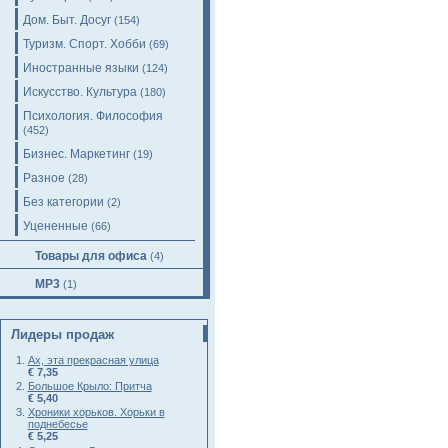
Дом. Быт. Досуг
(154)
Туризм. Спорт. Хобби
(69)
Иностранные языки
(124)
Искусство. Культура
(180)
Психология. Философия
(452)
Бизнес. Маркетинг
(19)
Разное
(28)
Без категории
(2)
Уцененные
(66)
Товары для офиса
(4)
MP3
(1)
Лидеры продаж
Ах, эта прекрасная улица
€ 7,35
Большое Крыло: Притча
€ 5,40
Хроники хорьков. Хорьки в
поднебесье
€ 5,25