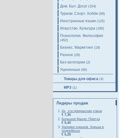
Дом. Быт. Досуг
(154)
Туризм. Спорт. Хобби
(69)
Иностранные языки
(125)
Искусство. Культура
(180)
Психология. Философия
(452)
Бизнес. Маркетинг
(19)
Разное
(28)
Без категории
(2)
Уцененные
(66)
Товары для офиса
(4)
MP3
(1)
Лидеры продаж
Ах, эта прекрасная улица
€ 7,35
Большое Крыло: Притча
€ 5,40
Хроники хорьков. Хорьки в
поднебесье
€ 5,25