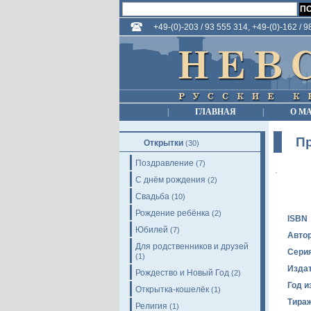
+49-(0)-203 / 93 555 314, +49-(0)-162 / 
|
ГЛАВНАЯ
|
О М
Пр
Открытки
(30)
Поздравление
(7)
С днём рождения
(2)
Свадьба
(10)
Рождение ребёнка
(2)
ISBN
Юбилей
(7)
Авто
Для родственников и друзей
Сери
(1)
Изда
Рождество и Новый Год
(2)
Год и
Открытка-кошелёк
(1)
Тира
Религия
(1)