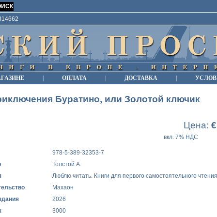
9814662
АГАЗИНЕ
|
ОПЛАТА
|
ДОСТАВКА
|
УСЛОВ
иключения Буратино, или Золотой ключик
Цена:
€
вкл. 7% НДС
978-5-389-32353-7
р
Толстой А.
я
Люблю читать. Книги для первого самостоятельного чтени
тельство
Махаон
здания
2026
ж
3000