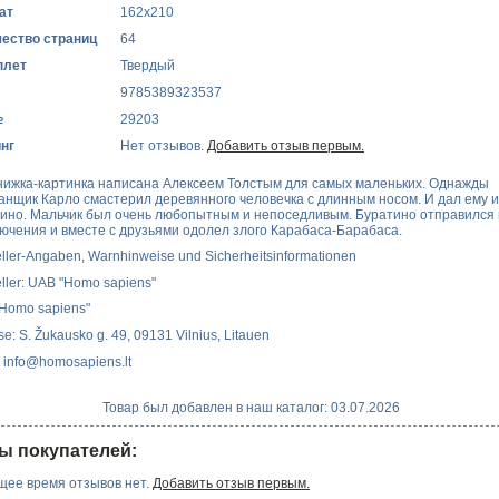
ат
162х210
ество страниц
64
плет
Твердый
9785389323537
№
29203
нг
Нет отзывов.
Добавить отзыв первым.
нижка-картинка написана Алексеем Толстым для самых маленьких. Однажды
нщик Карло смастерил деревянного человечка с длинным носом. И дал ему 
ино. Мальчик был очень любопытным и непоседливым. Буратино отправился 
ючения и вместе с друзьями одолел злого Карабаса-Барабаса.
eller-Angaben, Warnhinweise und Sicherheitsinformationen
eller: UAB "Homo sapiens"
Homo sapiens"
e: S. Žukausko g. 49, 09131 Vilnius, Litauen
: info@homosapiens.lt
Товар был добавлен в наш каталог: 03.07.2026
ы покупателей:
щее время отзывов нет.
Добавить отзыв первым.