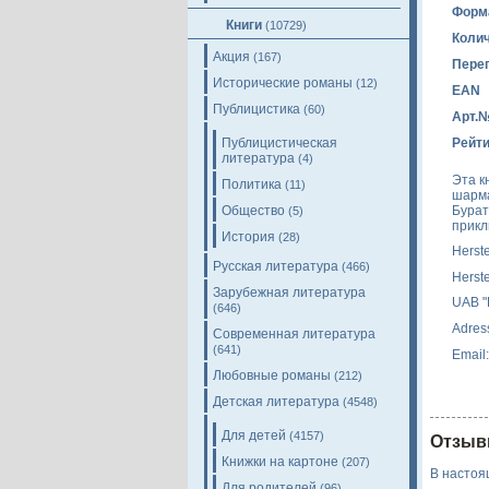
Форм
Книги
(10729)
Колич
Акция
(167)
Пере
Исторические романы
(12)
EAN
Публицистика
(60)
Арт.
Публицистическая
Рейти
литература
(4)
Эта к
Политика
(11)
шарма
Бурат
Общество
(5)
прикл
История
(28)
Herst
Русская литература
(466)
Herst
Зарубежная литература
UAB "
(646)
Adress
Современная литература
(641)
Email
Любовные романы
(212)
Детская литература
(4548)
Для детей
(4157)
Отзыв
Книжки на картоне
(207)
В настоя
Для родителей
(96)