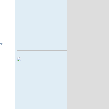
имя —
в