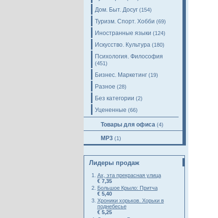
Дом. Быт. Досуг
(154)
Туризм. Спорт. Хобби
(69)
Иностранные языки
(124)
Искусство. Культура
(180)
Психология. Философия
(451)
Бизнес. Маркетинг
(19)
Разное
(28)
Без категории
(2)
Уцененные
(66)
Товары для офиса
(4)
MP3
(1)
Лидеры продаж
Ах, эта прекрасная улица
€ 7,35
Большое Крыло: Притча
€ 5,40
Хроники хорьков. Хорьки в
поднебесье
€ 5,25