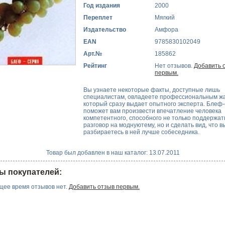
Год издания
2000
Переплет
Мягкий
Издательство
Амфора
EAN
9785830102049
Арт.№
185862
Рейтинг
Нет отзывов.
Добавить 
первым.
Вы узнаете некоторые факты, доступные лишь
специалистам, овладеете профессиональным ж
который сразу выдает опытного эксперта. Блеф
поможет вам произвести впечатление человека
компетентного, способного не только поддержат
разговор на моднуютему, но и сделать вид, что в
разбираетесь в ней лучше собеседника.
Товар был добавлен в наш каталог: 13.07.2011
ы покупателей:
щее время отзывов нет.
Добавить отзыв первым.