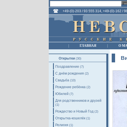
+49-(0)-203 / 93 555 314, +49-(0)-162 / 
|
ГЛАВНАЯ
|
О М
Ви
Открытки
(30)
Поздравление
(7)
С днём рождения
(2)
Свадьба
(10)
Рождение ребёнка
(2)
Юбилей
(7)
Для родственников и друзей
(1)
Рождество и Новый Год
(2)
Открытка-кошелёк
(1)
Религия
(1)