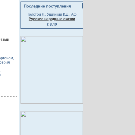
Последние поступления
Толстой Л., Ушинкий К.Д., Аф
Русские народные сказки
€ 8,40
отзыв
аргоном,
-серия
ь
ы