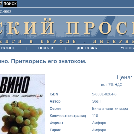
9814662
АГАЗИНЕ
|
ОПЛАТА
|
ДОСТАВКА
|
УСЛОВ
но. Притворись его знатоком.
Цена:
вкл. 7% НДС
ISBN
5-8301-0204-8
Автор
Эрз Г.
Серия
Вина и напитки мира
Количество страниц
110
Формат
Амфора
Тираж
Амфора