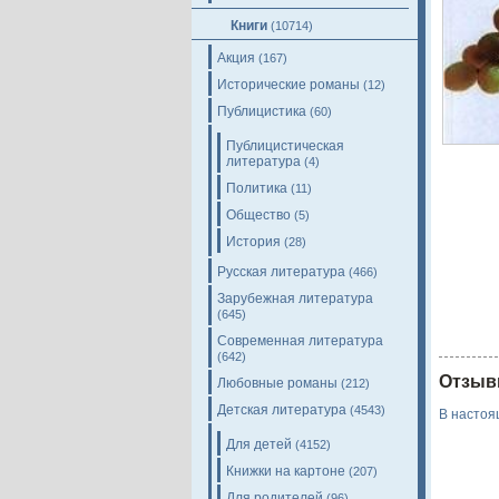
Книги
(10714)
Акция
(167)
Исторические романы
(12)
Публицистика
(60)
Публицистическая
литература
(4)
Политика
(11)
Общество
(5)
История
(28)
Русская литература
(466)
Зарубежная литература
(645)
Современная литература
(642)
Отзыв
Любовные романы
(212)
Детская литература
(4543)
В настоя
Для детей
(4152)
Книжки на картоне
(207)
Для родителей
(96)