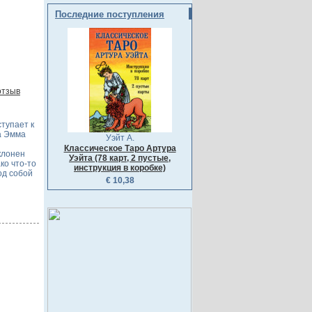
Последние поступления
отзыв
тупает к
а Эмма
Уэйт А.
Классическое Таро Артура
клонен
Уэйта (78 карт, 2 пустые,
ко что-то
инструкция в коробке)
од собой
€ 10,38