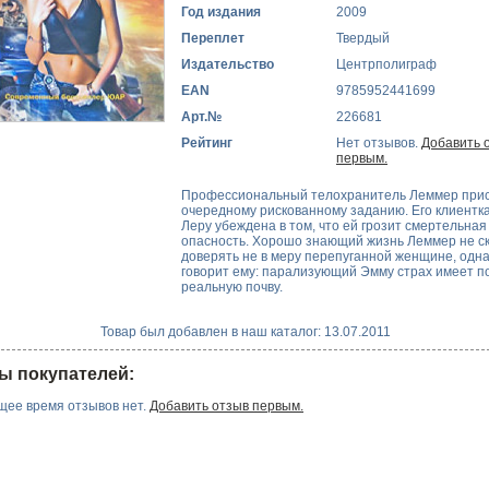
Год издания
2009
Переплет
Твердый
Издательство
Центрполиграф
EAN
9785952441699
Арт.№
226681
Рейтинг
Нет отзывов.
Добавить 
первым.
Профессиональный телохранитель Леммер прис
очередному рискованному заданию. Его клиентк
Леру убеждена в том, что ей грозит смертельная
опасность. Хорошо знающий жизнь Леммер не с
доверять не в меру перепуганной женщине, одна
говорит ему: парализующий Эмму страх имеет п
реальную почву.
Товар был добавлен в наш каталог: 13.07.2011
ы покупателей:
щее время отзывов нет.
Добавить отзыв первым.