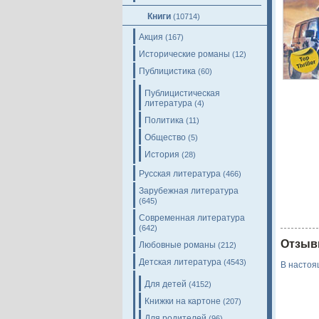
Книги
(10714)
Акция
(167)
Исторические романы
(12)
Публицистика
(60)
Публицистическая
литература
(4)
Политика
(11)
Общество
(5)
История
(28)
Русская литература
(466)
Зарубежная литература
(645)
Современная литература
(642)
Отзыв
Любовные романы
(212)
Детская литература
(4543)
В настоя
Для детей
(4152)
Книжки на картоне
(207)
Для родителей
(96)