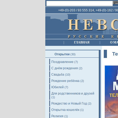
+49-(0)-203 / 93 555 314, +49-(0)-162 / 
|
ГЛАВНАЯ
|
О М
Т
Открытки
(30)
Поздравление
(7)
С днём рождения
(2)
Свадьба
(10)
Рождение ребёнка
(2)
Юбилей
(7)
Для родственников и друзей
(1)
Рождество и Новый Год
(2)
Открытка-кошелёк
(1)
Религия
(1)