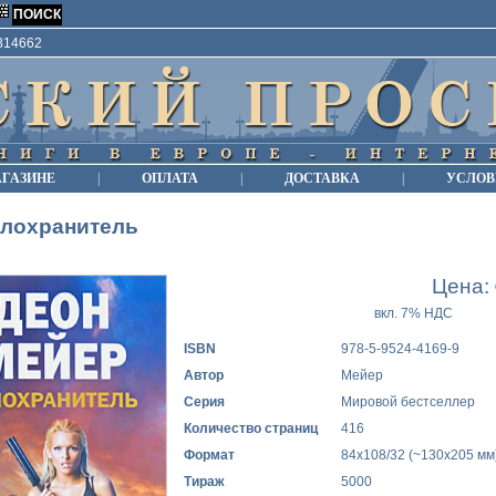
9814662
АГАЗИНЕ
|
ОПЛАТА
|
ДОСТАВКА
|
УСЛОВ
елохранитель
Цена:
вкл. 7% НДС
ISBN
978-5-9524-4169-9
Автор
Мейер
Серия
Мировой бестселлер
Количество страниц
416
Формат
84x108/32 (~130х205 мм
Тираж
5000